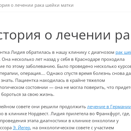
ория о лечении рака шейки матки
стория о лечении р
нтка Лидия обратилась в нашу клинику с диагнозом
рак ше
. Она несколько лет назад у себя в Краснодаре проходила
ие по этому заболеванию. Было проведено несколько курсо
терапии, операция…. Однако спустя время болезнь снова да
е знать. Пациентка находилась в крайне тяжелом
логическом состоянии
—
она не могла поверить, что придет
 бороться за свою жизнь.
мейном совете они решили продолжить
лечение в Германи
о в клинике Нордвест. Лидия прилетела во Франкфурт, где,
 проведения этапа диагностики в клинике онкологии у
ссора
Э. Йегер
, на онкологическом совете с участием