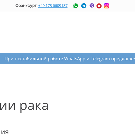
Франкфурт
:
+49 173 6609187
льной работе WhatsApp и Telegram предлагаем Вам связаться
ии рака
ния