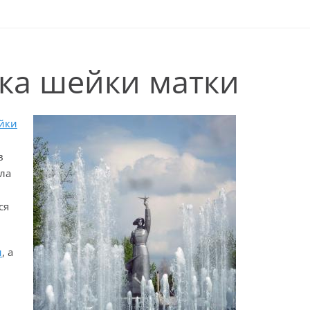
ака шейки матки
йки
в
ла
ся
и
, а