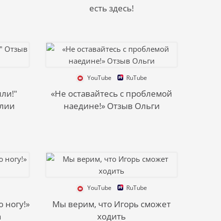
есть здесь!
YouTube
RuTube
ли!"
«Не оставайтесь с проблемой
илии
наедине!» Отзыв Ольги
YouTube
RuTube
 ногу!»
Мы верим, что Игорь сможет
а
ходить