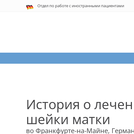
Отдел по работе с
иностранными
пациентами
При нестаби
История о лечен
шейки матки
во Франкфурте-на-Майне, Герма