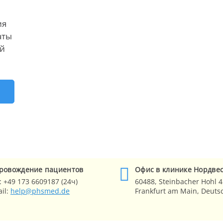
ия
аты
ей
Е
ровождение
пациентов
Офис в клинике
Нордве
:
+49 173 6609187 (24ч)
60488,
Steinbacher Hohl 4
il:
help@phsmed.de
Frankfurt am Main
, Deuts