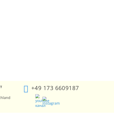
+49 173 6609187
ст
chland