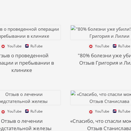
YouTube
RuTube
YouTube
RuTube
тзыв о проведенной
"80% болезни уже уби
рации и пребывании в
Отзыв Григория и Л
клинике
YouTube
RuTube
YouTube
RuTube
Отзыв о лечении
«Спасибо, что спасли мою
едстательной железы
Отзыв Станислав