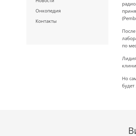
Новости
радио
Онкопедия
приня
(Pembr
Контакты
После
лабор
по ме
Лидия
клини
Но са
будет
В