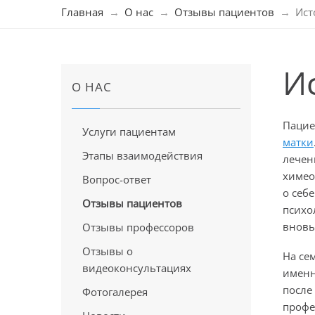
Главная
О нас
Отзывы пациентов
Ист
И
О НАС
Пацие
Услуги пациентам
матки
Этапы взаимодействия
лечен
химео
Вопрос-ответ
о себ
Отзывы пациентов
психо
вновь
Отзывы профессоров
Отзывы о
На се
видеоконсультациях
именн
после
Фотогалерея
профе