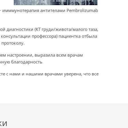
 + имммунотерапия антителами Pembrolizumab
.
й диагностики (КТ груди/живота/малого таза,
 консультации профессора) пациентка отбыла
 протоколу.
ем настроении, выразила всем врачам
чную благодарность
сте с нами и нашими врачами уверена, что все
ки