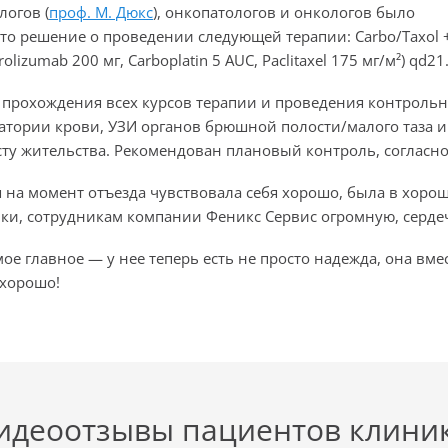
логов (
проф. М. Дюкс
), онкопатологов и онкологов было
то решение о проведении следующей терапии: Carbo/Taxol
olizumab 200 мг, Carboplatin 5 AUC, Paclitaxel 175 мг/м²) qd21
 прохождения всех курсов терапии и проведения контрольно
атории крови, УЗИ органов брюшной полости/малого таза и
сту жительства. Рекомендован плановый контроль, согласно
 на момент отъезда чувствовала себя
хорошо,
была в хорош
ки, сотрудникам компании Феникс Сервис огромную, серде
мое главное — у нее теперь есть не просто надежда, она вме
 хорошо!
идеоотзывы пациентов клини