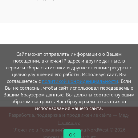
Сайт может отправлять информацию о Вашем
посещении, включая IP адрес и другие данные, в
сервисы сбора статистики и другие внешние ресурсы с
целью улучшения его работы. Используя сайт, Вы
соглашаетесь с
политикой конфиденциальности
. Если
Вы не согласны, чтобы сайт использовал передаваемые
Вашим браузером данные, Вы должны соответствующим
образом настроить Ваш браузер или отказаться от
использования нашего сайта.
Разработка, поддержка и продвижение сайта —
Мед-
Промо.ру
"Лечение в Германии", клиника NordWest ©
2026
ОК
Impressum
/
Datenschutz