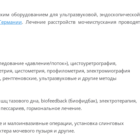
ким оборудованием для ультразвуковой, эндоскопическо
 Германии
. Лечение расстройств мочеиспускания проводя
едование «давление/поток»), цистоуретрография,
етрия, цистометрия, профилометрия, электромиография
, рентгеновские, ультразвуковые и другие методы
 тазового дна, biofeedback (биофидбак), электротерапия,
пессариев, гормональное лечение.
е и малоинвазивные операции, установка слинговых
тера мочевого пузыря и другие.