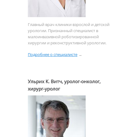
Главный врач клиники взрослой и детской
урологии. Признанный специалист в
о
малоинвазивной роботизированной
т
хирургии и реконструктивной урологии.
и
Подробнее о специалисте
→
м
Ульрих К. Витч, уролог-онколог,
хирург-уролог