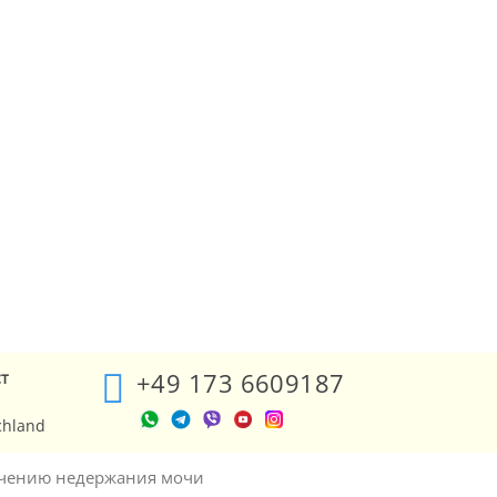
+49 173 6609187
ст
chland
ечению недержания мочи