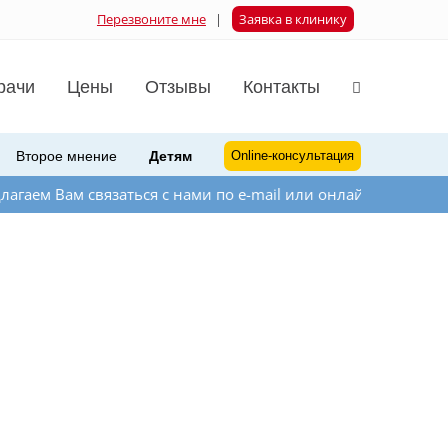
Перезвоните мне
|
Заявка в клинику
рачи
Цены
Отзывы
Контакты
Второе мнение
Детям
Online-консультация
вязаться с нами по e-mail или онлайн-мессенджера на сайт