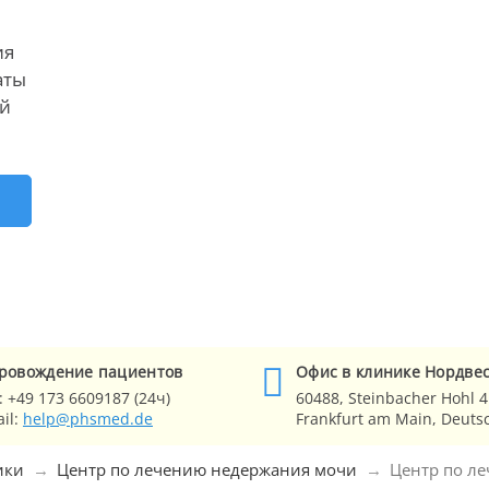
ия
аты
ей
Е
ровождение
пациентов
Офис в клинике
Нордве
:
+49 173 6609187 (24ч)
60488,
Steinbacher Hohl 4
il:
help@phsmed.de
Frankfurt am Main
, Deuts
ики
Центр по лечению недержания мочи
Центр по л