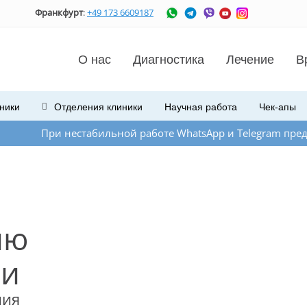
Франкфурт
:
+49 173 6609187
О нас
Диагностика
Лечение
В
ники
Отделения
клиники
Научная работа
Чек-апы
 нестабильной работе WhatsApp и Telegram предлагаем Вам с
ию
чи
ния