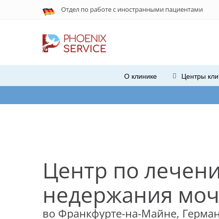
Отдел по работе с
иностранными
пациентами
О клинике
Центры кли
При
Центр по лечен
недержания мо
во Франкфурте-на-Майне, Герма