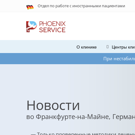
Отдел по работе с
иностранными
пациентами
О клинике
Центры кли
При нестабильной работе Wh
Новости
во Франкфурте-на-Майне, Герма
— Только проверенные методики лечен