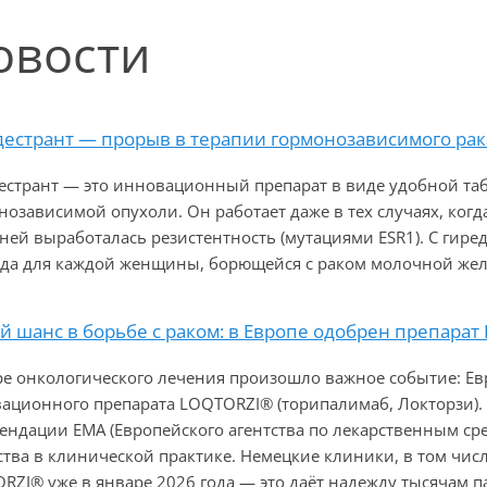
овости
дестрант — прорыв в терапии гормонозависимого рак
естрант — это инновационный препарат в виде удобной таб
нозависимой опухоли. Он работает даже в тех случаях, когд
 ней выработалась резистентность (мутациями ESR1). С гир
да для каждой женщины, борющейся с раком молочной жел
 шанс в борьбе с раком: в Европе одобрен препарат
ре онкологического лечения произошло важное событие: Е
ационного препарата LOQTORZI® (торипалимаб, Локторзи). 
ендации EMA (Европейского агентства по лекарственным сре
ства в клинической практике. Немецкие клиники, в том чис
RZI® уже в январе 2026 года — это даёт надежду тысячам 