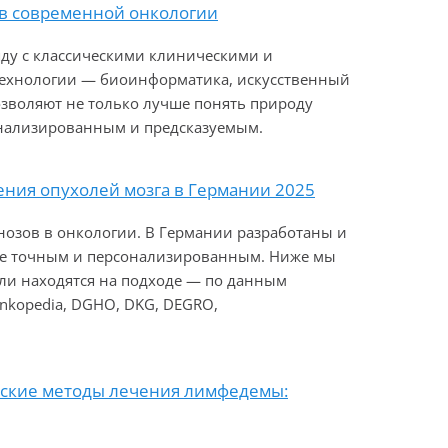
в современной онкологии
ду с классическими клиническими и
технологии — биоинформатика, искусственный
озволяют не только лучше понять природу
онализированным и предсказуемым.
чения опухолей мозга в Германии 2025
нозов в онкологии. В Германии разработаны и
ее точным и персонализированным. Ниже мы
или находятся на подходе — по данным
Onkopedia, DGHO, DKG, DEGRO,
ские методы лечения лимфедемы: