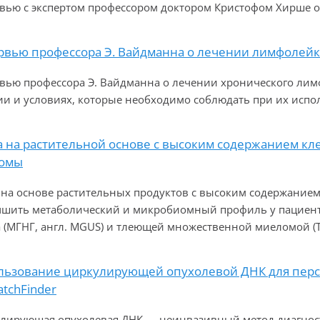
вью с экспертом профессором доктором Кристофом Хирше о
рвью профессора Э. Вайдманна о лечении лимфолейк
вью профессора Э. Вайдманна о лечении хронического лим
ии и условиях, которые необходимо соблюдать при их испо
а на растительной основе с высоким содержанием кл
омы
 на основе растительных продуктов с высоким содержанием
чшить метаболический и микробиомный профиль у пациент
а (МГНГ, англ. MGUS) и тлеющей множественной миеломой (
льзование циркулирующей опухолевой ДНК для персо
tchFinder
лирующая опухолевая ДНК — неинвазивный метод диагност