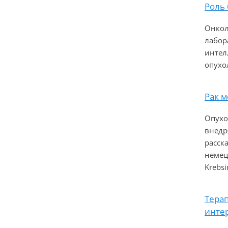
Роль
Онкол
лабор
интел
опухо
Рак м
Опухо
внедр
расск
немец
Krebsi
Тера
инте