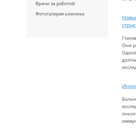
Врачи за работой
Фотогалерея клиники
Новы
струк
Глиом
Они р
Одной
долго
исслед
Инно
Больн
иссле
онкол
иммун