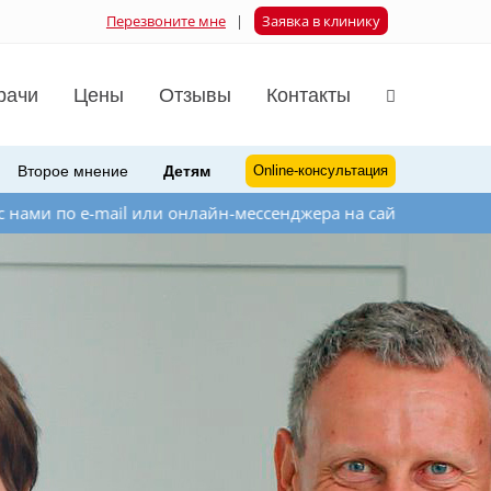
Перезвоните мне
|
Заявка в клинику
рачи
Цены
Отзывы
Контакты
Второе мнение
Детям
Online-консультация
il или онлайн-мессенджера на сайте справа внизу. Если Вы