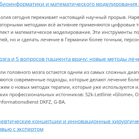
 биоинформатики и математического моделирования 
огия сегодня переживает настоящий научный прорыв. Наря
аторными методами всё активнее применяются цифровые 
лект и математическое моделирование. Эти инструменты п
лей, но и сделать лечение в Германии более точным, перс
озга и 5 вопросов пациента врачу: новые методы ле
ли головного мозга остаются одним из самых сложных диаг
яются современные подходы, которые делают лечение бол
ажем о новых методах терапии, которые уже используются 
ких профессиональных источников: S2k-Leitlinie «Gliome», 
nformationsdienst DKFZ, G-BA.
певтические концепции и инновационные хирургиче
рвью с экспертом