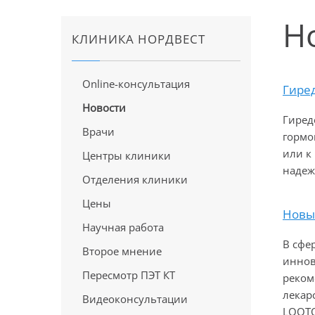
Н
КЛИНИКА НОРДВЕСТ
Online-консультация
Гире
Новости
Гиред
Врачи
гормо
или к
Центры клиники
надеж
Отделения клиники
Цены
Новый
Научная работа
В сфе
Второе мнение
иннов
Пересмотр ПЭТ КТ
реком
лекар
Видеоконсультации
LOQTO