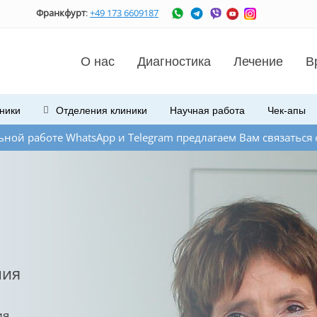
Франкфурт
:
+49 173 6609187
О нас
Диагностика
Лечение
В
ники
Отделения
клиники
Научная работа
Чек-апы
atsApp и Telegram предлагаем Вам связаться с нами по e-ma
ния
ия