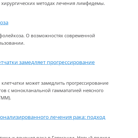
 хирургических методах лечения лимфедемы.
оза
фолейкоза. О возможностях современной
льзовании.
етчатки замедляет прогрессирование
 клетчатки может замедлить прогрессирование
ов с монокланальной гаммапатией неясного
ТММ).
нализированного лечения рака: подход
ики и лечения рака в Германии. Новый подход