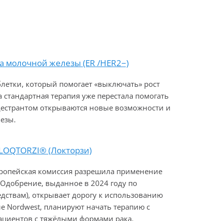
а молочной железы (ER /HER2−)
летки, который помогает «выключать» рост
а стандартная терапия уже перестала помогать
едестрантом открываются новые возможности и
езы.
 LOQTORZI® (Локторзи)
вропейская комиссия разрешила применение
Одобрение, выданное в 2024 году по
дствам), открывает дорогу к использованию
ле Nordwest, планируют начать терапию с
пациентов с тяжёлыми формами рака.