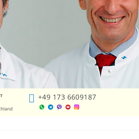
+49 173 6609187
ст
chland