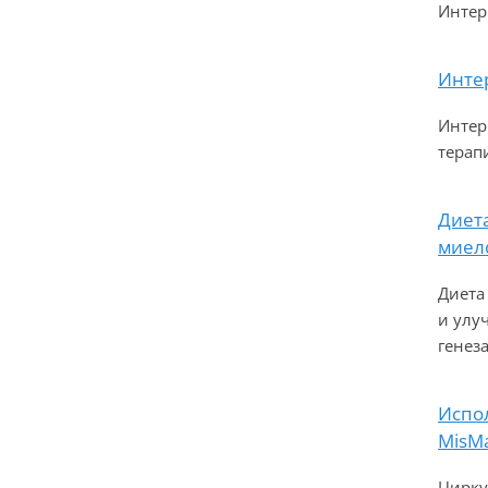
Интер
Инте
Интер
терап
Диет
миел
Диета
и улу
генез
Испо
MisMa
Цирку