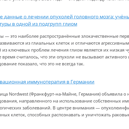
е данные о лечении опухолей головного мозга: учё
туры в одной из подгрупп глиом
ы — это наиболее распространённые злокачественные перв
азвиваются из глиальных клеток и отличаются агрессивны
 из ключевых проблем лечения глиом является их низкая ч
е время считалось, что эти опухоли не вызывают активного
ование показало, что это не всегда так.
вационная иммунотерапия в Германии
ица Nordwest (Франкфурт-на-Майне, Германия) объявила о
дования, направленного на использование собственных им
огических заболеваний. В центре внимания — опухолеинф
ных клеток, способных распознавать и уничтожать раковые