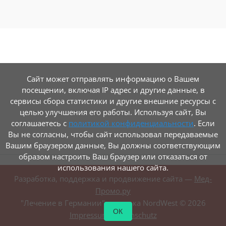
Сайт может отправлять информацию о Вашем
посещении, включая IP адрес и другие данные, в
сервисы сбора статистики и другие внешние ресурсы с
целью улучшения его работы. Используя сайт, Вы
соглашаетесь с
политикой конфиденциальности
. Если
Вы не согласны, чтобы сайт использовал передаваемые
Вашим браузером данные, Вы должны соответствующим
образом настроить Ваш браузер или отказаться от
использования нашего сайта.
Разработка, поддержка и продвижение сайта —
Мед-
Промо.ру
"Лечение в Германии", клиника NordWest ©
2026
ОК
Impressum
/
Datenschutz