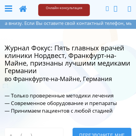
+49 173 6609187
Написать
Онлайн-консультация
 Если Вы оставите свой контактный телефон, мы перезвоним
Журнал Фокус: Пять главных врачей
клиники Нордвест, Франкфурт-на-
Майне, признаны лучшими медиками
Германии
во Франкфурте-на-Майне, Германия
— Только проверенные методики лечения
— Современное оборудование
и препараты
— Принимаем пациентов с любой стадией
ПЕРЕЗВОНИТЕ МНЕ