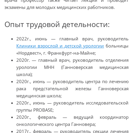
врача профессор также читает лекции и проводит
экзамены для молодых медицинских работников.
Опыт трудовой детельности:
2022
г., июнь
— главный врач, руководитель
Клиники взрослой и детской урологии
больницы
«Нордвест», г. Франкфурт-на-Майне;
2020г.
—
главный врач, руководитель отделения
урологии MHH (Ганноверская медицинская
школа)
;
2020
г., июнь
—
руководитель центра по лечению
рака предстательной железы Ганноверская
медицинская школа
;
2020
г., июнь
—
руководитель исследовательской
группы PROBASE
;
2020
г.,
февраль
—
ведущий координатор
онкологического центра Ганновера
;
2017
г.,
февраль
—
руководитель секции лечения