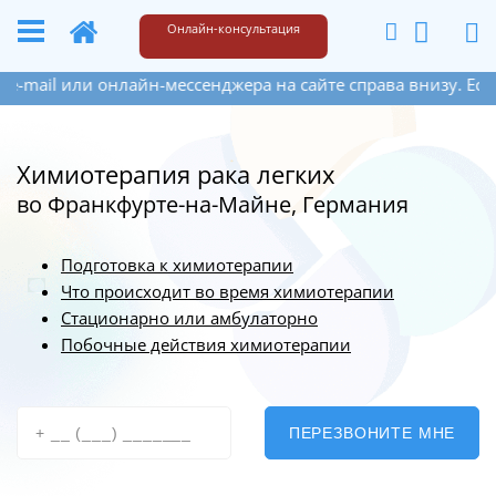
+49 173 6609187
Написать
Онлайн-консультация
ессенджера на сайте справа внизу. Если Вы оставите свой 
Химиотерапия рака легких
во Франкфурте-на-Майне, Германия
Подготовка к химиотерапии
Что происходит во время химиотерапии
Стационарно или амбулаторно
Побочные действия химиотерапии
ПЕРЕЗВОНИТЕ МНЕ