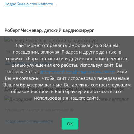
Подробнее о специалисте
→
Роберт Чесневар, детский кардиохирург
Сайт может отправлять информацию о Вашем
Руководитель отделения детской кардиохирургии
посещении, включая IP адрес и другие данные, в
сервисы сбора статистики и другие внешние ресурсы с
Подробнее о специалисте
→
целью улучшения его работы. Используя сайт, Вы
соглашаетесь с
политикой конфиденциальности
. Если
Вы не согласны, чтобы сайт использовал передаваемые
Вашим браузером данные, Вы должны соответствующим
Джорджия Рамантани, детский невролог-эпилептолог
образом настроить Ваш браузер или отказаться от
использования нашего сайта.
Руководитель отделения неврологии
Подробнее о специалисте
→
ОК