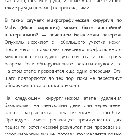
как лицо, шея или руки, многие больные считают
такие рубцы (шрамы) неприглядными.
В таких случаях микрографическая хирургия по
M
ohs
(Моос хирургия) может быть достойной
альтернативой — лечением базалиомы лазером.
Опухоль иссекают c небольшого участка кожи,
после чего с помощью лазерного конфокального
микроскопа исследуют участки ткани по краям
разреза. Если обнаруживаются остатки опухоли, то
на этом этапе проводится еще одна операция. Эти
шаги повторяются до тех пор, пока не перестанут
обнаруживаться остатки опухоли.
На следующем хирургическом этапе удаления
базалиомы, на следующий день или через день,
рана закрывается пластическим способом.
Процедура имеет решающее преимущество для
пациента: эстетический результат при проведении
Моос хирургии лучше, потому что удаляется ровно