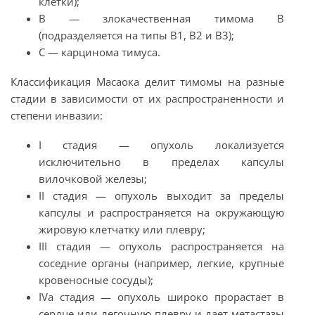
клетки);
В — злокачественная тимома B
(подразделяется на типы B1, B2 и B3);
C — карцинома тимуса.
Классификация Масаока делит тимомы на разные
стадии в зависимости от их распространенности и
степени инвазии:
I стадия — опухоль локализуется
исключительно в пределах капсулы
вилочковой железы;
II стадия — опухоль выходит за пределы
капсулы и распространяется на окружающую
жировую клетчатку или плевру;
III стадия — опухоль распространяется на
соседние органы (например, легкие, крупные
кровеносные сосуды);
IVa стадия — опухоль широко прорастает в
сердце или легочную плевру и дает метастазы