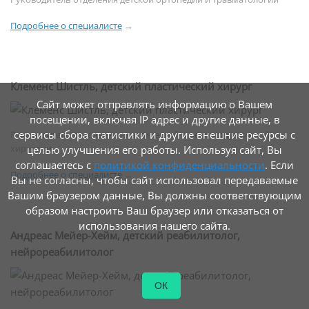
Подробнее о специалисте
→
Клеменс Шистль, детский пластический хирург
Сайт может отправлять информацию о Вашем
посещении, включая IP адрес и другие данные, в
сервисы сбора статистики и другие внешние ресурсы с
Руководитель отделения пластической и реконструктивной
хирургии
целью улучшения его работы. Используя сайт, Вы
соглашаетесь с
политикой конфиденциальности
. Если
Подробнее о специалисте
→
Вы не согласны, чтобы сайт использовал передаваемые
Вашим браузером данные, Вы должны соответствующим
образом настроить Ваш браузер или отказаться от
использования нашего сайта.
Андреас Мейер-Хейм, детский реабилитолог,
нейрореабилитолог
ОК