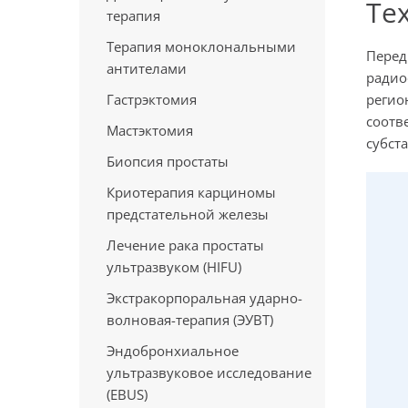
Те
терапия
Терапия моноклональными
Перед
антителами
радио
Гастрэктомия
регио
соотв
Мастэктомия
субст
Биопсия простаты
Криотерапия карциномы
предстательной железы
Лечение рака простаты
ультразвуком (HIFU)
Экстракорпоральная ударно-
волновая-терапия (ЭУВТ)
Эндобронхиальное
ультразвуковое исследование
(EBUS)