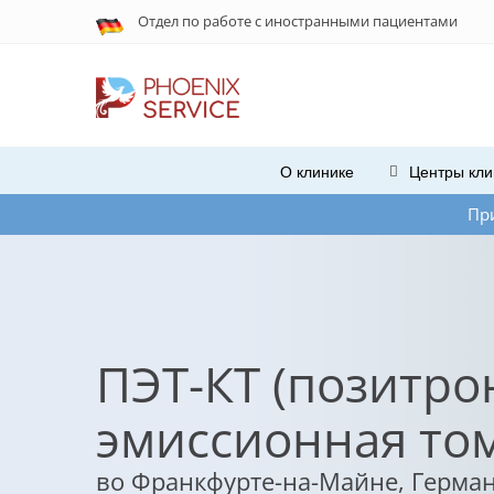
Отдел по работе с
иностранными
пациентами
О клинике
Центры кли
При нестабильной ра
ПЭТ-КТ (позитро
эмиссионная то
во Франкфурте-на-Майне, Герма