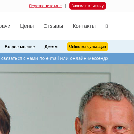
Перезвоните мне
|
Заявка в клинику
рачи
Цены
Отзывы
Контакты
Второе мнение
Детям
Online-консультация
 по e-mail или онлайн-мессенджера на сайте справа внизу.