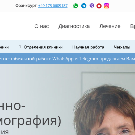
Франкфурт
:
+49 173 6609187
О нас
Диагностика
Лечение
В
ники
Отделения
клиники
Научная работа
Чек-апы
боте WhatsApp и Telegram предлагаем Вам связаться с нами
нно-
мография)
ния