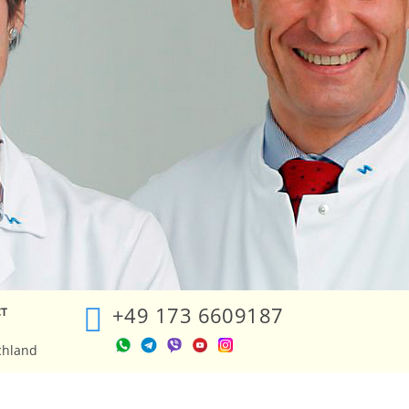
+49 173 6609187
ст
chland