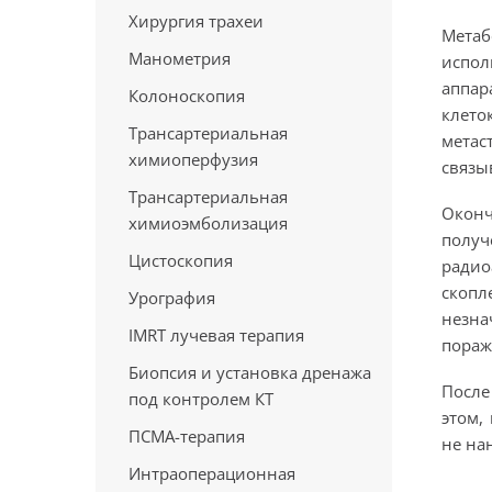
Хирургия трахеи
Метаб
Манометрия
испол
аппар
Колоноскопия
клето
Трансартериальная
метас
химиоперфузия
связы
Трансартериальная
Оконч
химиоэмболизация
полу
Цистоскопия
радио
скопл
Урография
незна
IMRT лучевая терапия
пораж
Биопсия и установка дренажа
После
под контролем КТ
этом,
ПСМА-терапия
не на
Интраоперационная