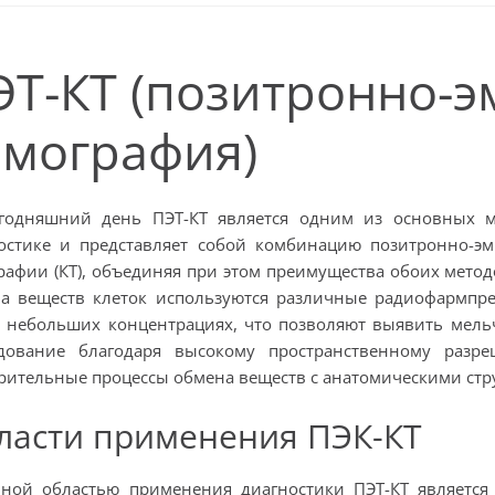
ЭТ-КТ (позитронно-
омография)
годняшний день ПЭТ-КТ является одним из основных м
остике и представляет собой комбинацию позитронно-э
рафии (КТ), объединяя при этом преимущества обоих метод
а веществ клеток используются различные радиофармпре
 небольших концентрациях, что позволяют выявить мель
дование благодаря высокому пространственному разр
рительные процессы обмена веществ с анатомическими стр
ласти применения ПЭК-КТ
ной областью применения диагностики ПЭТ-КТ является 