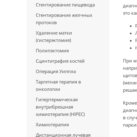
Стентирование пищевода
диагн
это ка
Стентирование желчных
протоков
Удаление матки
(гистерэктомия)
Полипэктомия
При м
Сцинтиграфия костей
напри
Операция Уиппла
щитов
Таргетная терапия в
(мела
онкологии
реша
Гипертермическая
Кроме
внутрибрюшная
диагн
химиотерапия (HIPEC)
в слу
Химиотерапия
парки
Дистанционная лучевая