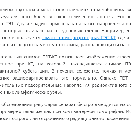
олизм опухолей и метастазов отличается от метаболизма зд
ьзуя для этого более высокое количество глюкозы. Это 
ат ПЭТ. Другие радиофармпрепараты также направлены н
к, которые отличают их от здоровых клеток. Например, 
тазов используется
соматостатин-рецепторная ПЭТ-КТ
, где 
вается с рецепторами соматостатина, располагающихся на 
ательный снимок ПЭТ-КТ показывает изображение строен
ченное при КТ, на который накладывается снимок П
активной субстанции. В печени, селезенке, почках и м
ение радиофартпрепарата, это нормально. Однако ПЭТ 
чительные подозрительные накопления радиоактивного в
енные лимфатические узлы.
 обследования радифармпрепарат быстро выводится из ор
 примерно такая же, как при компьютерной томографии. И
носит острого или отсроченного радиационного поражения.