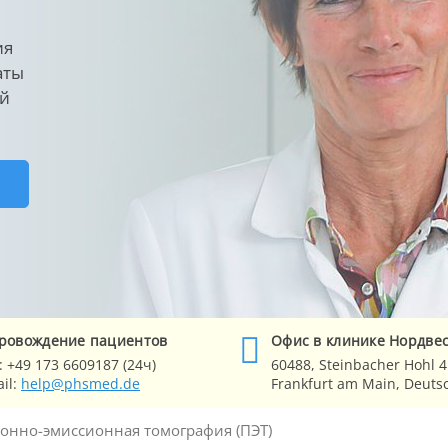
ия
аты
ей
Е
ровождение
пациентов
Офис в клинике
Нордве
:
+49 173 6609187 (24ч)
60488,
Steinbacher Hohl 4
il:
help@phsmed.de
Frankfurt am Main
, Deuts
онно-эмиссионная томография (ПЭТ)