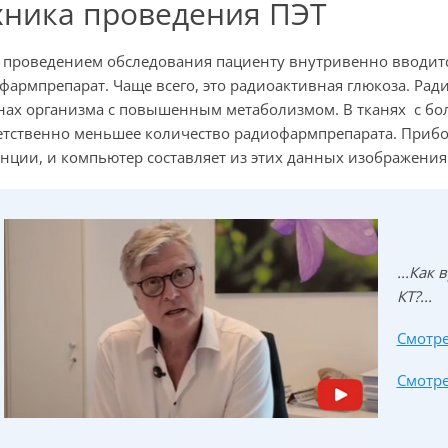
хника проведения ПЭТ
 проведением обследования пациенту внутривенно вводитс
фармпрепарат. Чаще всего, это радиоактивная глюкоза. Ра
нах организма с повышенным метаболизмом. В тканях с б
етственно меньшее количество радиофармпрепарата. Прибо
анции, и компьютер составляет из этих данных изображения
...Как
КТ?...
Смотре
Смотре