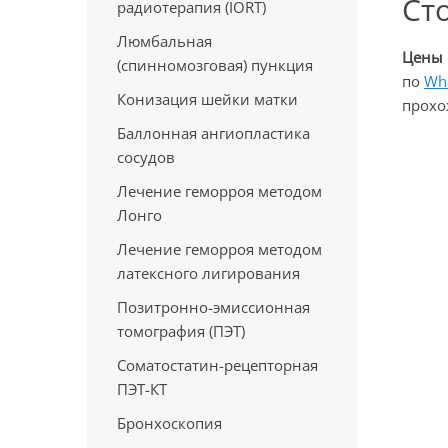
Ст
радиотерапия (IORT)
Люмбальная
Цены
(спинномозговая) пункция
по
Wh
Конизация шейки матки
прох
Баллонная ангиопластика
сосудов
Лечение геморроя методом
Лонго
Лечение геморроя методом
латексного лигирования
Позитронно-эмиссионная
томография (ПЭТ)
Cоматостатин-рецепторная
ПЭТ-КТ
Бронхоскопия