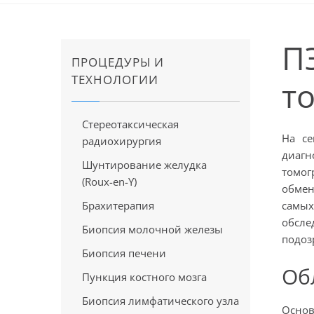
П
ПРОЦЕДУРЫ И
ТЕХНОЛОГИИ
т
Стереотаксическая
На се
радиохирургия
диагн
Шунтирование желудка
томог
(Roux-en-Y)
обмен
Брахитерапия
самых
обсле
Биопсия молочной железы
подоз
Биопсия печени
Об
Пункция костного мозга
Биопсия лимфатического узла
Основ