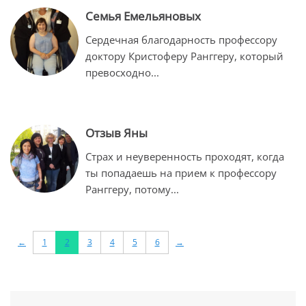
Семья Емельяновых
Сердечная благодарность профессору
доктору Кристоферу Ранггеру, который
превосходно
...
Отзыв Яны
Страх и неуверенность проходят, когда
ты попадаешь на прием к профессору
Ранггеру, потому
...
←
1
2
3
4
5
6
→