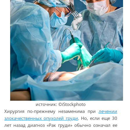
источник: ©
iStockphoto
Хирургия по-прежнему незаменима при
лечении
злокачественных опухолей груди
. Но, если еще 30
лет назад диагноз «Рак груди» обычно означал ее