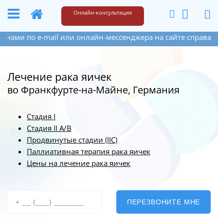
+49 173 6609187
Написать
Онлайн-консультация
или онлайн-мессенджера на сайте справа внизу. Если Вы ос
Лечение рака яичек
во Франкфурте-на-Майне, Германия
Стадия I
Стадия II А/В
Продвинутые стадии (IIC)
Паллиативная терапия рака яичек
Цены на лечение рака яичек
ПЕРЕЗВОНИТЕ МНЕ