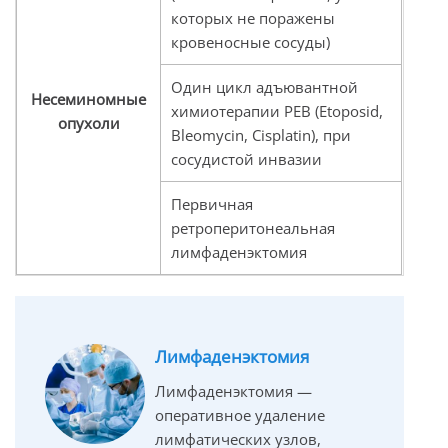
которых не поражены
кровеносные сосуды)
Один цикл адъювантной
Несеминомные
химиотерапии PEB (Etoposid,
опухоли
Bleomycin, Cisplatin), при
сосудистой инвазии
Первичная
ретроперитонеальная
лимфаденэктомия
Лимфаденэктомия
Лимфаденэктомия —
оперативное удаление
лимфатических узлов,