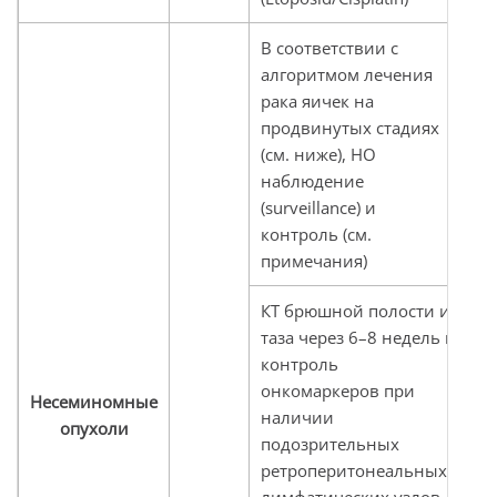
В соответствии с
алгоритмом лечения
рака яичек на
П
продвинутых стадиях
н
(см. ниже), НО
з
наблюдение
п
(surveillance) и
о
контроль (см.
примечания)
КТ брюшной полости и
таза через 6–8 недель и
контроль
Д
онкомаркеров при
д
Несеминомные
наличии
д
опухоли
подозрительных
и
ретроперитонеальных
лимфатических узлов