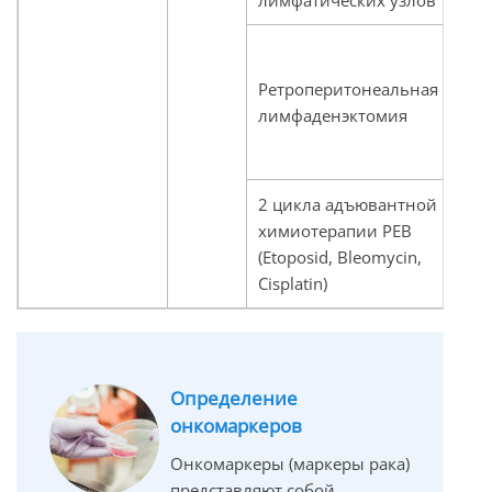
П
п
Ретроперитонеальная
н
лимфаденэктомия
п
о
2 цикла адъювантной
химиотерапии PEB
(Etoposid, Bleomycin,
Cisplatin)
Определение
онкомаркеров
Онкомаркеры (маркеры рака)
представляют собой