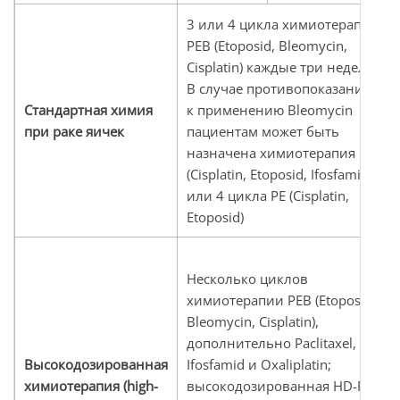
3 или 4 цикла химиотерапии
PEB (Etoposid, Bleomycin,
Cisplatin) каждые три недели.
В случае противопоказаний
Стандартная химия
к применению Bleomycin
при раке яичек
пациентам может быть
назначена химиотерапия PEI
(Cisplatin, Etoposid, Ifosfamid)
или 4 цикла PE (Cisplatin,
Etoposid)
Несколько циклов
химиотерапии PEB (Etoposid,
Bleomycin, Cisplatin),
дополнительно Paclitaxel,
Высокодозированная
Ifosfamid и Oxaliplatin;
химиотерапия
(high-
высокодозированная HD-PEI