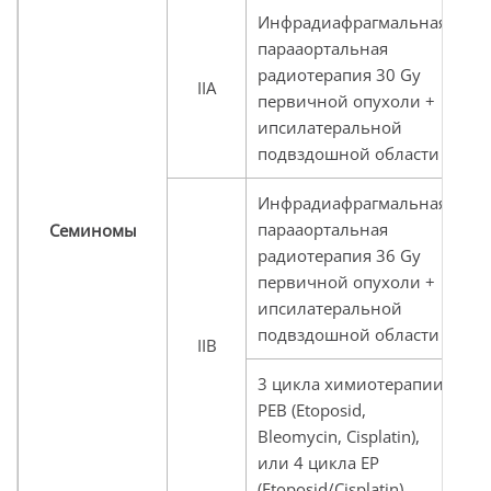
Инфрадиафрагмальная,
парааортальная
М
радиотерапия 30 Gy
р
IIA
первичной опухоли +
л
ипсилатеральной
≤
подвздошной области
Инфрадиафрагмальная,
парааортальная
М
Семиномы
радиотерапия 36 Gy
р
первичной опухоли +
л
ипсилатеральной
от
подвздошной области
IIB
3 цикла химиотерапии
PEB (Etoposid,
М
Bleomycin, Cisplatin),
п
или 4 цикла EP
п
(Etoposid/Cisplatin)