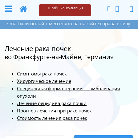
+49 173 6609187
Написать
Онлайн-консультация
айн-мессенджера на сайте справа внизу. Если Вы оставите 
Лечение рака почек
во Франкфурте-на-Майне, Германия
Симптомы рака почек
Хирургическое лечение
Специальная форма терапии — эмболизация
опухоли
Лечение рецидива рака почки
Прогноз лечения при раке почек
Стоимость лечения рака почек