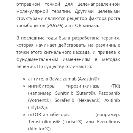
отправной точкой для целенаправленной
молекулярной терапии. Другими целевыми
структурами являются рецептор фактора роста
тромбоцитов (
PDGFR
) и mTOR-киназа.
В последние годы была разработана терапия,
которая начинает действовать на различные
точки этого сигнального каскада, и привела к
фундаментальным изменениям в методах
лечения. По существу отличаются:
антитела Bevacizumab (Avastin®);
ингибиторы тирозинкиназы (TKI)
(например, Sunitinib (Sutent®), Pazopanib
(Votrient®), Sorafenib (Nexavar®), Axitinib
(Inlyta®));
mTOR-ингибиторы (например,
Temsirolimus® (Torisel®) или Everolimus
(Afinitor®)).