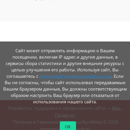
Сайт может отправлять информацию о Вашем
посещении, включая IP адрес и другие данные, в
сервисы сбора статистики и другие внешние ресурсы с
целью улучшения его работы. Используя сайт, Вы
соглашаетесь с
политикой конфиденциальности
. Если
Вы не согласны, чтобы сайт использовал передаваемые
Вашим браузером данные, Вы должны соответствующим
образом настроить Ваш браузер или отказаться от
использования нашего сайта.
Разработка, поддержка и продвижение сайта —
Мед-
Промо.ру
"Лечение в Германии", клиника NordWest ©
2026
ОК
Impressum
/
Datenschutz