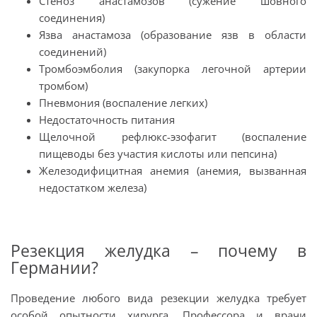
Стеноз анастамозов (сужение шовного
соединения)
Язва анастамоза (образование язв в области
соединений)
Тромбоэмболия (закупорка легочной артерии
тромбом)
Пневмония (воспаление легких)
Недостаточность питания
Щелочной рефлюкс-эзофагит (воспаление
пищеводы без участия кислоты или пепсина)
Железодифицитная анемия (анемия, вызванная
недостатком железа)
Резекция желудка – почему в
Германии?
Проведение любого вида резекции желудка требует
особой опытности хирурга. Профессора и врачи