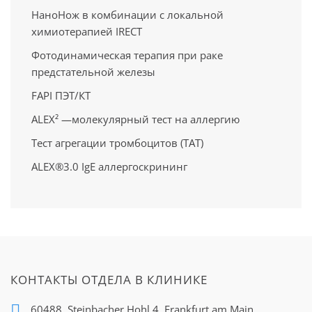
НаноНож в комбинации с локальной
химиотерапией IRECT
Фотодинамическая терапия при раке
предстательной железы
FAPI ПЭТ/КT
ALEX² —молекулярный тест на аллергию
Тест агрегации тромбоцитов (ТАТ)
ALEX®3.0 IgE аллергоскрининг
КОНТАКТЫ ОТДЕЛА В КЛИНИКЕ
60488, Steinbacher Hohl 4,
Frankfurt am Main,