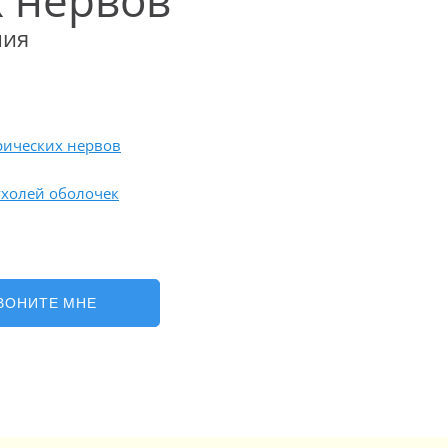
 нервов
ния
рических нервов
ухолей оболочек
ВОНИТЕ МНЕ