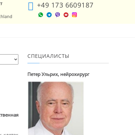
+49 173 6609187
ст
chland
СПЕЦИАЛИСТЫ
Петер Ульрих, нейрохирург
твенная
х клеток