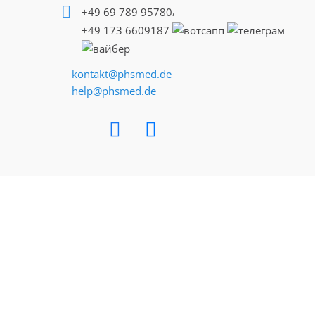
,
+49 69 789 95780
+49 173 6609187
Стоимость терапии рассчитывается, исхо
Предварительную беседу с лечащим врачом мо
особенности предстоящего лечения и возможн
kontakt@phsmed.de
клинику «Нордвест» можно по телефону
+49 17
help@phsmed.de