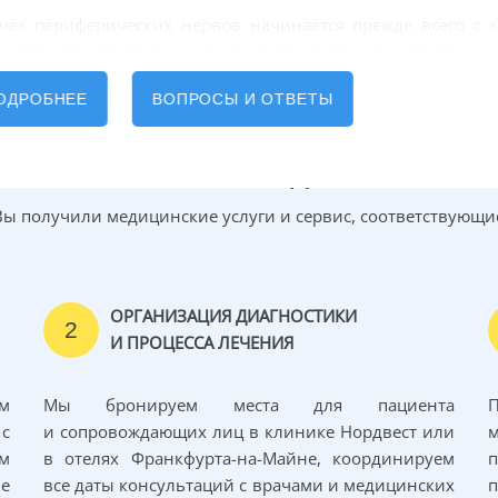
чек периферических нервов начинается прежде всего с 
в себя нейрографию и электромиографию для определения
повреждения.
ОДРОБНЕЕ
ВОПРОСЫ И ОТВЕТЫ
и опухоли используются визуализационные методы обслед
ия позволяет сделать заключение о виде опухоли, прежде ч
Этапы взаимодействия
кани.
Вы получили медицинские услуги и сервис, соответствующи
ых опухолей оболочек
в
ОРГАНИЗАЦИЯ ДИАГНОСТИКИ
2
 периферических нервов – это прежде всего оперативно
И ПРОЦЕССА ЛЕЧЕНИЯ
вов и их функций.
м
Мы бронируем места для пациента
П
с
и сопровождающих лиц в клинике Нордвест или
м
в отелях Франкфурта-на-Майне, координируем
но скорее обратиться к нейрохирургу, чтобы
е
все даты консультаций с врачами и медицинских
 злокачественную опухоль.