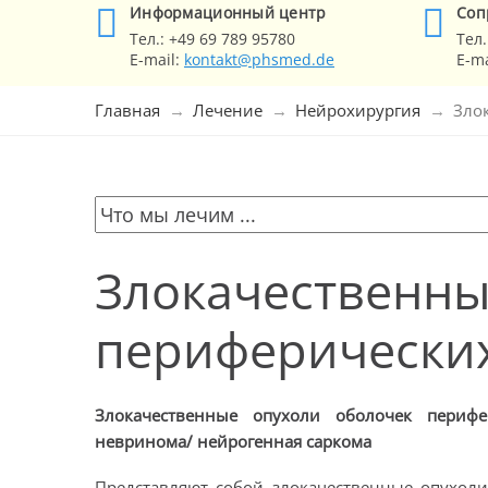
Информационный центр
Cоп
Тел.:
+49 69 789 95780
Тел.
E-mail:
kontakt@phsmed.de
E-ma
Главная
Лечение
Нейрохирургия
Зло
Злокачественны
периферически
Злокачественные опухоли оболочек перифе
невринома/ нейрогенная саркома
Представляют собой злокачественные опухол