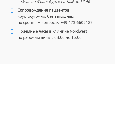
сейчас во Франкфурте-на-Майне
17:46
Cопровождение пациентов
дя из сложности рецидива и подобранного метода л
круглосуточно, без выходных
жно провести на
онлайн-консультации
, во время которой 
по срочным вопросам
+49 173 6609187
ые варианты. Уточнить цены на консультации и госпитал
3 6609187
(доступны по
WhatsApp
)
Приемные часы в клинике Nordwest
по рабочим дням с 08:00 до 16:00