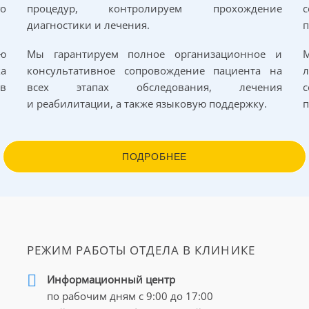
го
процедур, контролируем прохождение
с
диагностики и лечения.
п
ю
Мы гарантируем полное организационное и
М
Хирургическое удаление обычно провод
а
консультативное сопровождение пациента на
гистологического подтверждения и во и
ов
всех этапах обследования, лечения
повреждения опорного нерва из-за воз
и реабилитации, а также языковую поддержку.
п
дальнейшего роста опухоли.
В клинике Нордвест эта процедура пров
интраоперационным монитори
ПОДРОБНЕЕ
визуализацией, чтобы избежать ослож
минимизировать риски. Перед опе
проводится детальное обсуждение всех н
хирургом.
РЕЖИМ РАБОТЫ ОТДЕЛА В КЛИНИКЕ
Стоимость лечения
злокачественных
Информационный центр
по рабочим дням с 9:00 до 17:00
риферических нервов
в Герма