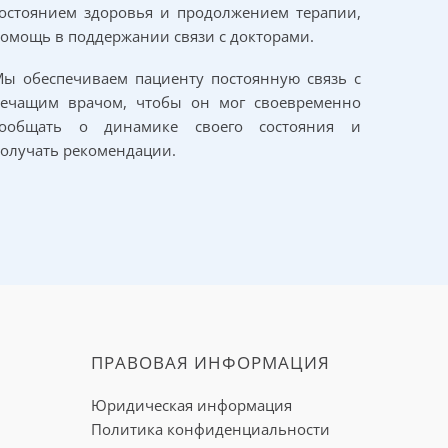
остоянием здоровья и продолжением терапии,
омощь в поддержании связи с докторами.
ы обеспечиваем пациенту постоянную связь с
ится для
лечащим врачом, чтобы он мог своевременно
збежание
сообщать о динамике своего состояния и
можного
олучать рекомендации.
одится с
нгом и
нений и
рацией
юансов с
ПРАВОВАЯ ИНФОРМАЦИЯ
Юридическая информация
Политика конфиденциальности
нии