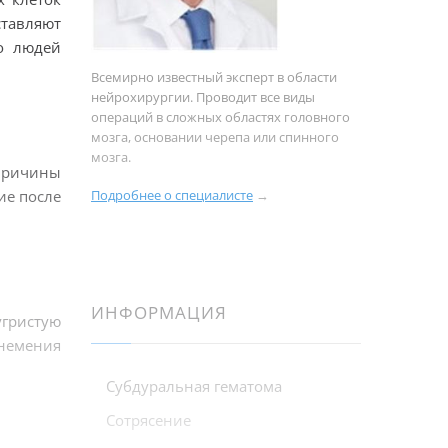
тавляют
о людей
Всемирно известный эксперт в области
нейрохирургии. Проводит все виды
операций в сложных областях головного
мозга, основании черепа или спинного
мозга.
причины
ие после
Подробнее о специалисте
→
ИНФОРМАЦИЯ
гристую
онемения
Субдуральная гематома
Сотрясение