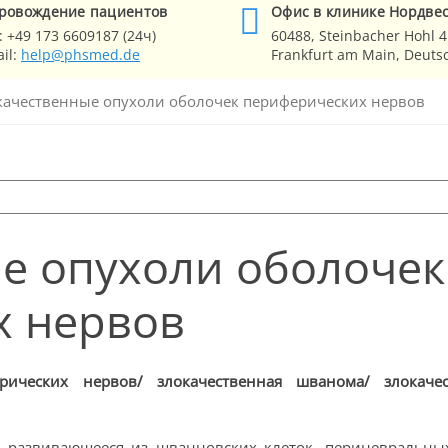
ровождение
пациентов
Офис в клинике
Нордве
:
+49 173 6609187 (24ч)
60488,
Steinbacher Hohl 4
il:
help@phsmed.de
Frankfurt am Main
, Deuts
качественные опухоли оболочек периферических нервов
е опухоли оболочек
х нервов
рических нервов/ злокачественная шванома/ злокачес
и развивающееся из шванновских клеток, периневральны