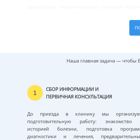
Диагностика злокачественных опухолей оболо
неврологическое обследования, включающего 
нарушений функции нервов и иногда места их 
П
Для определения вида, размеров и локализаци
УЗИ нервов и МРТ. Очень часто эта визуализац
проведена биопсия и гистологический анализ т
Наша главная задача — чтобы 
Лечение злокачественн
периферических нерво
СБОР ИНФОРМАЦИИ И
1
Лечение злокачественных опухолей оболочек
ПЕРВИЧНАЯ КОНСУЛЬТАЦИЯ
удаление, с возможным сохранением ткани нер
До приезда в клинику мы организуе
подготовительную работу: знакомство 
историей болезни, подготовка програм
Настоятельно рекомендуется как мож
диагностики и лечения, предварительны
своевременно обнаружить и удалить