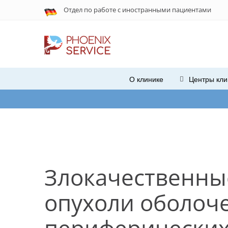
Отдел по работе с
иностранными
пациентами
О клинике
Центры кли
При
Злокачественны
опухоли оболоч