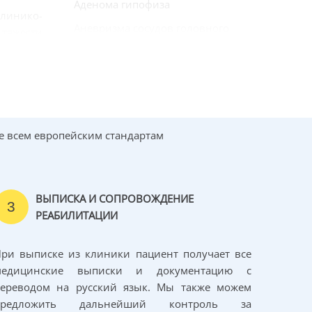
Аденома гипофиза
клинико-
Аневризма сосудов головного
 тяжести
мозга
Невринома слухового нерва
ования –
Злокачественные опухоли
ем будет
оболочек периферических
нервов
е всем европейским стандартам
Глиома
ВЫПИСКА И СОПРОВОЖДЕНИЕ
3
е полное
РЕАБИЛИТАЦИИ
ри выписке из клиники пациент получает все
медицинские выписки и документацию с
переводом на русский язык. Мы также можем
предложить дальнейший контроль за