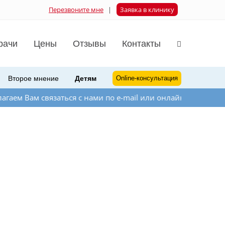
Перезвоните мне
|
Заявка в клинику
рачи
Цены
Отзывы
Контакты
Второе мнение
Детям
Online-консультация
связаться с нами по e-mail или онлайн-мессенджера на сай