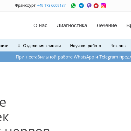
Франкфурт
:
+49 173 6609187
О нас
Диагностика
Лечение
В
ники
Отделения
клиники
Научная работа
Чек-апы
 нестабильной работе WhatsApp и Telegram предлагаем Вам 
е
ек