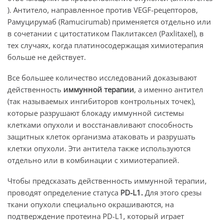
). Антитело, направленное против
VEGF-рецепторов,
Рамуцирумаб (Ramucirumab) применяется отдельно или
в сочетании с цитостатиком Паклитаксел (Paxlitaxel), в
тех случаях, когда платиносодержащая химиотерапия
больше не действует.
Все большее количество исследований доказывают
действенность
иммунной терапии
, а именно антител
(так называемых ингибиторов контрольных точек),
которые разрушают блокаду иммунной системы
клетками опухоли и восстанавливают способность
защитных клеток организма атаковать и разрушать
клетки опухоли. Эти антитела также используются
отдельно или в комбинации с химиотерапией.
Чтобы предсказать действенность иммунной терапии,
проводят определение статуса
PD
-
L
1.
Для этого срезы
ткани опухоли специально окрашиваются, на
подтверждение протеина PD-L1, который играет