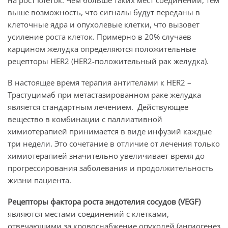
на рост клеток. Чем больше таких мест соединений, тем
выше возможность, что сигналы будут переданы в
клеточные ядра и опухолевые клетки, что вызовет
усиление роста клеток. Примерно в 20% случаев
карцином желудка определяются положительные
рецепторы HER2 (HER2-положительный рак желудка).
В настоящее время терапия антителами к HER2 –
Трастуцимаб при метастазированном раке желудка
является стандартным лечением. Действующее
вещество в комбинации с паллиативной
химиотерапией принимается в виде инфузий каждые
три недели. Это сочетание в отличие от лечения только
химиотерапией значительно увеличивает время до
прогрессирования заболевания и продолжительность
жизни пациента.
Рецепторы фактора роста эндотелия сосудов (
VEGF
)
являются местами соединений с клетками,
отвечающими за кровоснабжение опухолей (ангиогенез