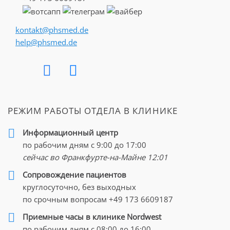
В клинике Nordwest каждому пациенту предлагаются
kontakt@phsmed.de
новейшие методы
лечения в Германии
данного
help@phsmed.de
заболевания, а также
профилактические чек-апы
,
которые помогают предупредить развитие системных
патологий такого рода и избежать их осложнений.
Причины возникновения
саркоидоза
РЕЖИМ РАБОТЫ ОТДЕЛА В КЛИНИКЕ
Причины заболевания «Саркоидоз» до конца не
Информационный центр
изучены. Очевидным является тот факт, что
по рабочим дням с 9:00 до 17:00
чрезмерная воспалительная реакция организма ведет к
сейчас во Франкфурте-на-Майне
12:01
образованию гранулем.
Cопровождение пациентов
Предполагается, что при саркоидозе готовность
круглосуточно, без выходных
воспалительной системы к образованию гранулем
по срочным вопросам
+49 173 6609187
значительно повышается. Так, даже контакт с
Приемные часы в клинике Nordwest
бактериями, которые не вызывают болезни, например,
по рабочим дням с 08:00 до 16:00