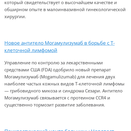
который свидетельствует о высочайшем качестве и
обширном опыте в малоинвазивной гинекологической
хирургии.
Новое антитело Могамулизумаб в борьбе с Т-
клеточной лимфомой
Управление по контролю за лекарственными
средствами США (FDA) одобрило новый препарат
Могамулизумаб (Mogamulizumab) для лечения двух
наиболее частых кожных видов Т-клеточной лимфомы
— грибовидного микоза и синдрома Сезари. Антитело
Могамулизумаб связывается с протеином CCR4 и
существенно тормозит развитие заболевания.