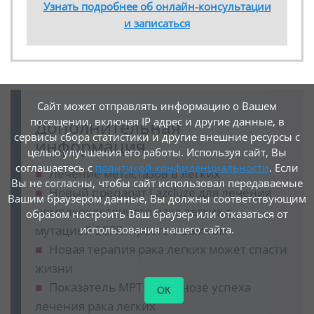
Узнать подробнее об онлайн-консультации
и записаться
Сайт может отправлять информацию о Вашем
посещении, включая IP адрес и другие данные, в
Дополнительная
сервисы сбора статистики и другие внешние ресурсы с
информация
целью улучшения его работы. Используя сайт, Вы
соглашаетесь с
политикой конфиденциальности
. Если
Лечение метастазов в легких
Вы не согласны, чтобы сайт использовал передаваемые
Новый препарат Lazcluze для лечения
Вашим браузером данные, Вы должны соответствующим
немелкоклеточного рака легких с
образом настроить Ваш браузер или отказаться от
мутацией EGFR: просто о важном
использования нашего сайта.
Новая терапия рака легких может спасти
жизни
Показатель МРТ в прогнозе успеха
ОК
лечения рака легких