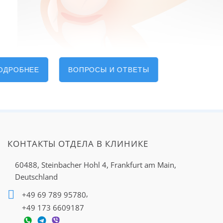
ОДРОБНЕЕ
ВОПРОСЫ И ОТВЕТЫ
Этапы взаимодействия
источник: pixabay.com
При клинике «Нордвест» работает
Отделение
КОНТАКТЫ ОТДЕЛА В КЛИНИКЕ
ортопедии, травматологии и хирургии позвоночника
, в
котором регулярно принимаются пациенты с
60488, Steinbacher Hohl 4,
Frankfurt am Main,
заболеваниями коленного сустава, в том числе, после
Deutschland
травмы связок или мениска. Многолетний опыт и
,
+49 69 789 95780
регулярная научная деятельность наших ортопедов и
+49 173 6609187
хирургов легли в основу эффективной терапии и