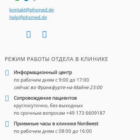
реабилитации больных, столкнувшихся с данной
проблемой.
Помощь при травме коленного сустава
kontakt@phsmed.de
оказывается на самом высоком уровне как при
help@phsmed.de
возрастных изменениях, так и после спортивных травм,
несчастных случаев, неудачных падений во время
прогулки или подвижных игр.
РЕЖИМ РАБОТЫ ОТДЕЛА В КЛИНИКЕ
Причинами травм области коленного сустава
становятся перегрузки, неправильное выполнение
Информационный центр
физических упражнений, в том числе, с тяжелым весом,
по рабочим дням с 9:00 до 17:00
а также перетруженность коленей, их износ,
сейчас во Франкфурте-на-Майне
23:00
вызванный возрастными изменениями либо
Cопровождение пациентов
развитием сопутствующих
заболеваний суставов
,
круглосуточно, без выходных
которые успешно лечат в Германии.
по срочным вопросам
+49 173 6609187
На сегодняшний день можно выделить два основных
Приемные часы в клинике Nordwest
вида травм коленного сустава: разрыв мениска и
по рабочим дням с 08:00 до 16:00
разрыв связок. В клинике «Нордвест» проводят лечение