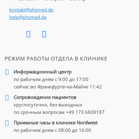
эндопротезирование суставов представляет собой один
kontakt@phsmed.de
из самых частых видов хирургических вмешательств.
help@phsmed.de
Эндопротезирование, или имплантация
пациенту искусственного сустава взамен
РЕЖИМ РАБОТЫ ОТДЕЛА В КЛИНИКЕ
его собственного - изношенного до такой
степени, что он больше не может
Информационный центр
выполнять свои функции, сегодня
по рабочим дням с 9:00 до 17:00
стремительно развивается. Чаще всего
сейчас во Франкфурте-на-Майне
11:42
показанием для проведения операции
Cопровождение пациентов
по замене суставов – коленного,
круглосуточно, без выходных
тазобедренного, локтевого, пальцев ног
по срочным вопросам
+49 173 6609187
и рук и т.д. – является наличие у
Приемные часы в клинике Nordwest
пациента прогрессирующего
артроза
,
по рабочим дням с 08:00 до 16:00
подагры, остеопороза или
артрита
.