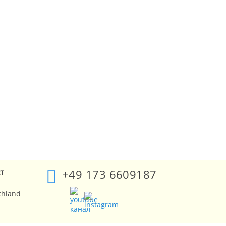
+49 173 6609187
ст
chland