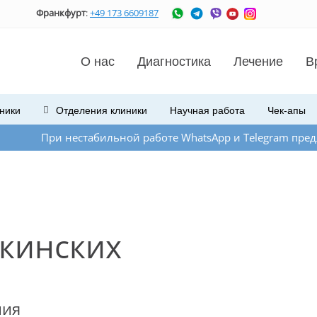
Франкфурт
:
+49 173 6609187
О нас
Диагностика
Лечение
В
ники
Отделения
клиники
Научная работа
Чек-апы
стабильной работе WhatsApp и Telegram предлагаем Вам свя
кинских
ния