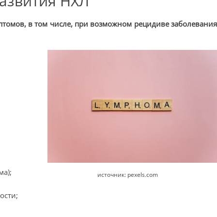
азвития НХЛ
томов, в том числе, при возможном рецидиве заболевани
а);
источник: pexels.com
ости;