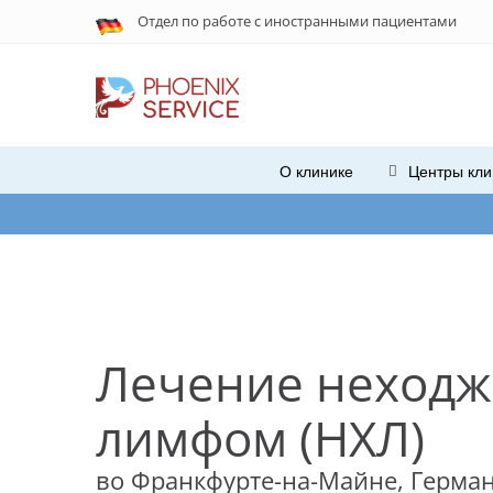
Отдел по работе с
иностранными
пациентами
О клинике
Центры кли
При не
Лечение неходж
лимфом (НХЛ)
во Франкфурте-на-Майне, Герма