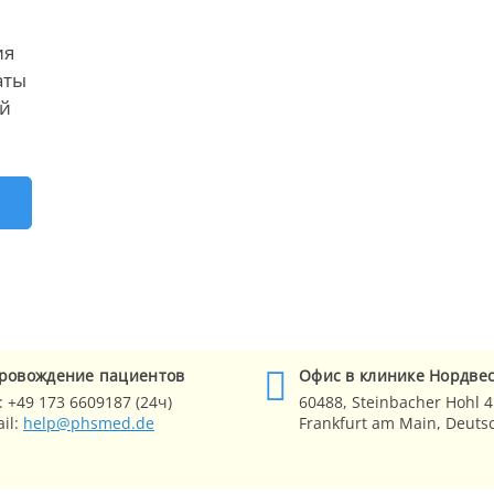
ия
аты
ей
Е
ровождение
пациентов
Офис в клинике
Нордве
:
+49 173 6609187 (24ч)
60488,
Steinbacher Hohl 4
il:
help@phsmed.de
Frankfurt am Main
, Deuts