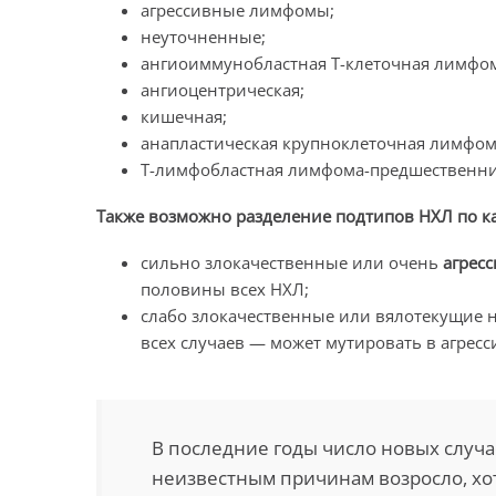
агрессивные лимфомы;
неуточненные;
ангиоиммунобластная Т-клеточная лимфома
ангиоцентрическая;
кишечная;
анапластическая крупноклеточная лимфома
Т-лимфобластная лимфома-предшественни
Также возможно разделение подтипов НХЛ по к
сильно злокачественные или очень
агрес
половины всех НХЛ;
слабо злокачественные или вялотекущие 
всех случаев — может мутировать в агресс
В последние годы число новых случ
неизвестным причинам возросло, хо