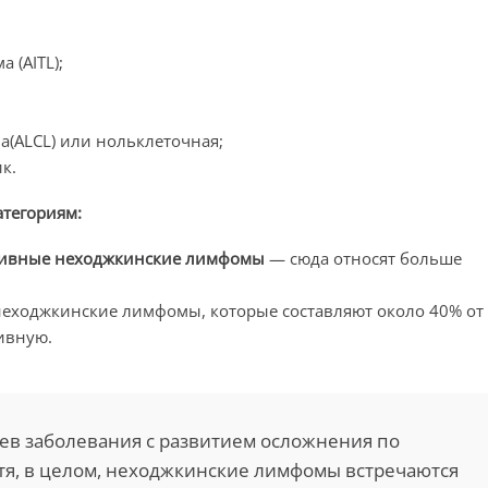
 (AITL);
(ALCL) или нольклеточная;
к.
атегориям:
сивные неходжкинские лимфомы
— сюда относят больше
неходжкинские лимфомы, которые составляют около 40% от
ивную.
аев заболевания с развитием осложнения по
тя, в целом, неходжкинские лимфомы встречаются