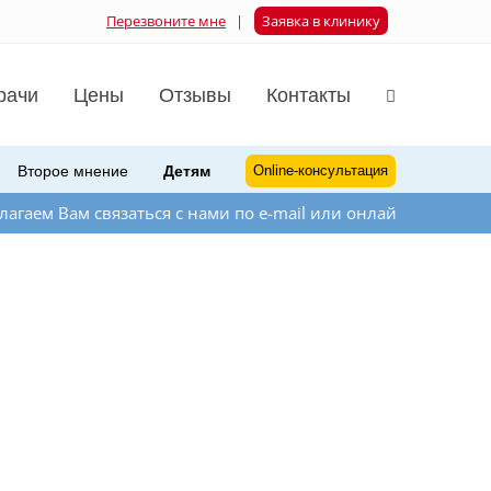
Перезвоните мне
|
Заявка в клинику
рачи
Цены
Отзывы
Контакты
Второе мнение
Детям
Online-консультация
заться с нами по e-mail или онлайн-мессенджера на сайте 