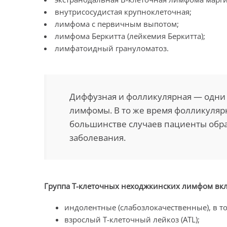
внутрисосудистая крупноклеточная;
лимфома с первичным выпотом;
лимфома Беркитта (лейкемия Беркитта);
лимфатоидный грануломатоз.
Диффузная и фолликулярная — одни
лимфомы. В то же время фолликулярн
большинстве случаев пациенты обр
заболевания.
Группа Т-клеточных неходжкинских лимфом вкл
индолентные (слабозлокачественные), в т
взрослый Т-клеточный лейкоз (ATL);