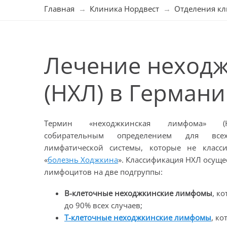
Главная
Клиника Нордвест
Отделения к
Лечение неход
(НХЛ) в Герман
Термин «неходжкинская лимфома» (Н
собирательным определением для вс
лимфатической системы, которые не класс
«
болезнь Ходжкина
». Классификация НХЛ осуще
лимфоцитов на две подгруппы:
В-клеточные неходжкинские лимфомы
, к
до 90% всех случаев;
Т-клеточные неходжкинские лимфомы
, к