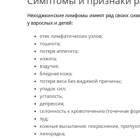
Симптомы и признаки р
Неходжкинские лимфомы имеют ряд своих симп
у взрослых и детей:
отек лимфатических узлов;
тошнота;
потеря аппетита;
изжога;
вздутие;
бледная кожа;
потеря веса без видимой причины;
упадок сил;
усталость;
депрессия;
склонность к кровотечению (точечная форм
зуд;
кожные высыпания: покраснение, припухл
лихорадка;