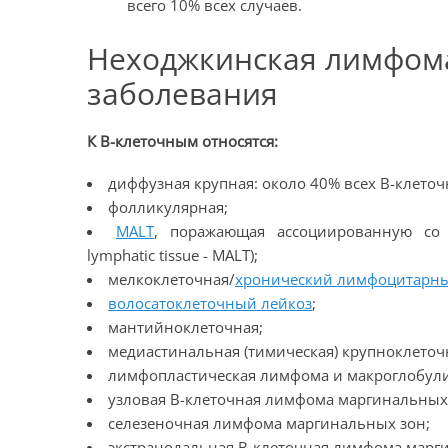
всего 10% всех случаев.
Неходжкинская лимфома
заболевания
К В-клеточным относятся:
диффузная крупная: около 40% всех В-клето
фолликулярная;
MALT
, поражающая ассоциированную со 
lymphatic tissue - MALT);
мелкоклеточная/
хронический лимфоцитарны
волосатоклеточный лейкоз
;
мантийноклеточная;
медиастинальная (тимическая) крупноклеточ
лимфопластическая лимфома и макроглобул
узловая В-клеточная лимфома маргинальных
селезеночная лимфома маргинальных зон;
экстранодальная В-клеточная лимфома марг