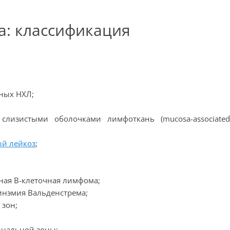
: классификация
чных НХЛ;
слизистыми оболочками лимфоткань (mucosa-associate
й лейкоз
;
ная В-клеточная лимфома;
инэмия Вальденстрема;
 зон;
инальной зоны;