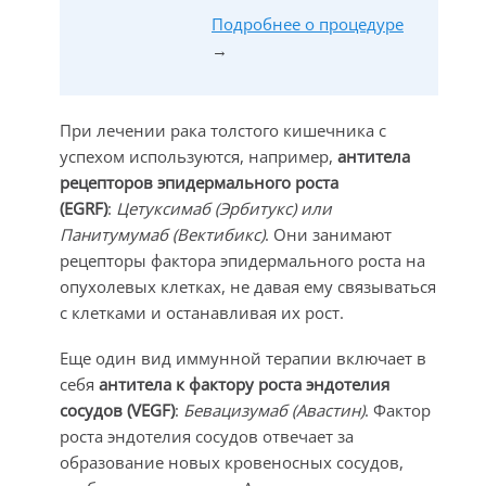
Подробнее о процедуре
→
При лечении рака толстого кишечника с
успехом используются, например,
антитела
рецепторов эпидермального роста
(
EGRF
)
:
Цетуксимаб (Эрбитукс) или
Панитумумаб (Вектибикс)
. Они занимают
рецепторы фактора эпидермального роста на
опухолевых клетках, не давая ему связываться
с клетками и останавливая их рост.
Еще один вид иммунной терапии включает в
себя
антитела к фактору роста эндотелия
сосудов (
VEGF
)
:
Бевацизумаб (Авастин)
. Фактор
роста эндотелия сосудов отвечает за
образование новых кровеносных сосудов,