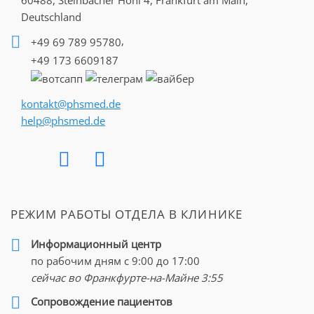
60488, Steinbacher Hohl 4,
Frankfurt am Main,
Deutschland
Причины и симптомы рака
,
+49 69 789 95780
щитовидной железы
+49 173 6609187
К основным признакам, провоцирующим развитие у
пациента злокачественного поражения щитовидной
kontakt@phsmed.de
железы, относят:
help@phsmed.de
низкое содержание йода в рационе
— в
регионах,
для жителей которых характерен йододефицит,
рак щитовидной железы встречается чаще;
облучение головы и области шеи
— о
собенно
опасным является воздействие радиации для
РЕЖИМ РАБОТЫ ОТДЕЛА В КЛИНИКЕ
детей и подростков;
неблагоприятная наследственность
— в
группу
Информационный центр
риска озлокачествления клеток щитовидки входят
по рабочим дням с 9:00 до 17:00
пациенты с такими наследственными
сейчас во Франкфурте-на-Майне
3:55
заболеваниями, как полипоз, синдром Гарднера и
Cопровождение пациентов
другие;