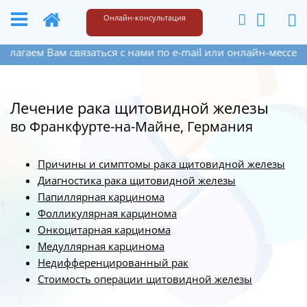
+49 173 6609187
Написать
Онлайн-консультация
 Вам связаться с нами по e-mail или онлайн-мессенджера н
Лечение рака щитовидной железы
во Франкфурте-на-Майне, Германия
Причины и симптомы рака щитовидной железы
Диагностика рака щитовидной железы
Папиллярная карцинома
Фолликулярная карцинома
Онкоцитарная карцинома
Медуллярная карцинома
Недифференцированный рак
Стоимость операции щитовидной железы