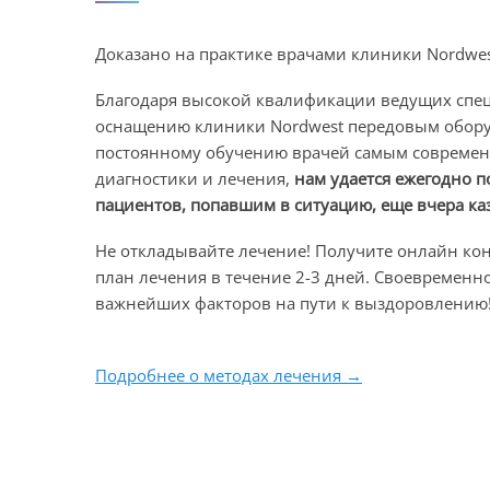
Удаление матки (гист
Доказано на практике врачами клиники Nordwe
Гистерэктомия — операц
Благодаря высокой квалификации ведущих спе
матка. Существуют раз
оснащению клиники Nordwest передовым обор
постоянному обучению врачей самым совреме
Подробнее о процедуре
диагностики и лечения,
нам удается ежегодно п
пациентов, попавшим в ситуацию, еще вчера к
частичное или полное удаление сальника;
Не откладывайте лечение! Получите онлайн кон
аппендэктомия, которая проводитс
план лечения в течение 2-3 дней. Своевременн
злокачественным новообразованием неуст
важнейших факторов на пути к выздоровлению
тазовая, инфраренальная и парааортальн
Подробнее о методах лечения →
Лимфаденэктомия
Лимфаденэктомия — опе
производится, как прав