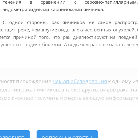
течения в сравнении с серозно-папиллярны
эндометриоидными карциномами яичника.
С одной стороны, рак яичников не самое распростр
 женщин реже, чем другие виды злокачественных опухолей. 
ется причиной того, что рак диагностируют на поздней
апущенных стадиях болезни. А ведь чем раньше начать лече
относят прохождение
чек-ап обследования
к одному и
ления рака яичников, а также других видов рака, на
 возможностью получить исчерпывающую информаци
ака яичников