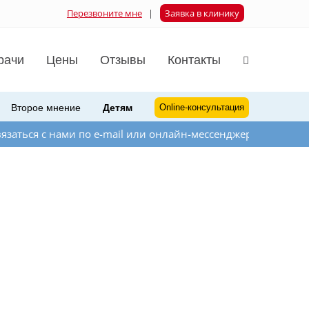
Перезвоните мне
|
Заявка в клинику
рачи
Цены
Отзывы
Контакты
Второе мнение
Детям
Online-консультация
 по e-mail или онлайн-мессенджера на сайте справа внизу. 