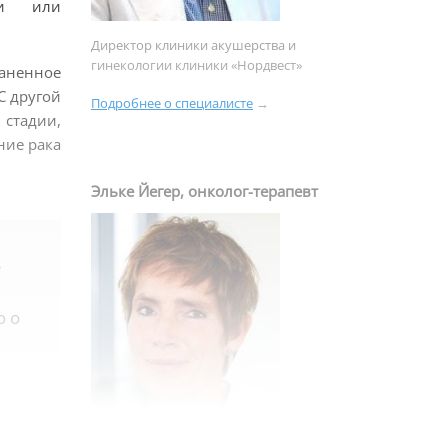
ми или
Директор клиники акушерства и
гинекологии клиники «Нордвест»
аненное
С другой
Подробнее о специалисте
→
 стадии,
ние рака
Эльке Йегер, онколог-терапевт
з
ю о