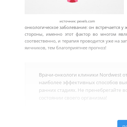
источник: pexels.com
онкологическое заболевание: он встречается у
стороны, именно этот фактор во многом явля
соотвественно, и терапия проводится уже на з
яичников, тем благоприятнее прогноз!
Врачи-онкологи клиники Nordwest 
наиболее эффективных способов выяв
ранних стадиях. Не пренебрегайте
состоянии своего организма!
Причины и симптомы р