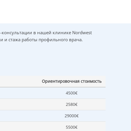
мании?
Одна из самых известных мировых
специалистов в области терапевтической
онкологии и гематологии. Медицинский
н-консультации в нашей клинике Nordwest
директор клиники онкологии и
гематологии в клинике «Нордвест».
ии и стажа работы профильного врача.
Подробнее о специалисте
→
процесса
Михаэль ван Кампен, радиоонколог
, боли в
Ориентировочная стоимость
4500€
→
2580€
ия в
29000€
5500€