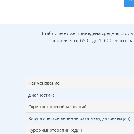
П
Сколь
Определенные факторы могут повышать риск во
возраст пациентки;
работа с вредными веществами, например,
В таблице ниже приведена средняя стоим
ожирение;
составляет от 650€ до 1160€ евро в 
отсутствие беременностей;
эндометриоз;
генетическая предрасположенность.
На ранних стадиях заболевания специфическ
присоединяются: общие абдоминальные жалобы 
Наименование
области живота), а также нарушения месячного
Диагностика
Подробнее о причинах и симптомах рак
Скрининг новообразований
Где лучше лечить рак я
Хирургическое лечение рака желудка (резекция)
клинике «Нордвест»
Курс химиотерапии (один)