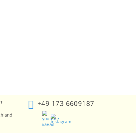
+49 173 6609187
ст
chland