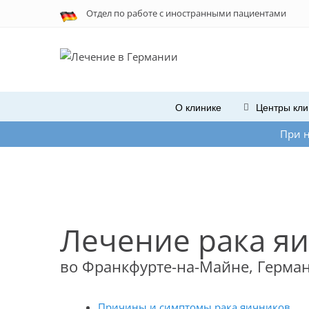
Отдел по работе с
иностранными
пациентами
О клинике
Центры кли
При нестабильной ра
Лечение рака я
во Франкфурте-на-Майне, Герма
Причины и симптомы рака яичников