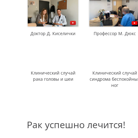
продольная лапаротомия — разрез пере
таза;
Профессор М. Дюкс
Доктор Д. Киселички
Лапаротомия
Лапаротомия является 
оперативное вскрытие б
живота.
Клинический случай
Клинический случай
Подробнее о процедуре
рака головы и шеи
синдрома беспокойны
ног
осмотр и пальпация брюшной полости;
перитонеальная цитология;
биопсия всех подозрительных очагов и п
Рак успешно лечится!
экстирпация придатков — их хирургическо
гистерэктомия — удаление матки, при н