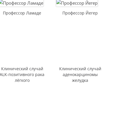
Рак легких
 малого
Профессор Ламаде
Профессор Йегер
Рак матки
Рак мочевого пузыря
Меланома
Рак кожи
нам
Рак желудка
Саркома
Клинический случай
Клинический случай
ALK-позитивного рака
аденокарциномы
Рак шейки матки
лёгкого
желудка
Рак молочной железы
Рак щитовидной железы
Тубулярный рак
Медуллярная карцинома
ов;
молочной железы