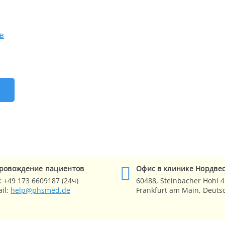
в
Е
ровождение
пациентов
Офис в клинике
Нордве
:
+49 173 6609187 (24ч)
60488,
Steinbacher Hohl 4
il:
help@phsmed.de
Frankfurt am Main
, Deuts