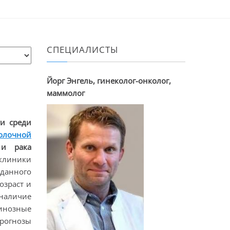
СПЕЦИАЛИСТЫ
Йорг Энгель, гинеколог-онколог,
маммолог
ти среди
олочной
 рака
клиники
 данного
озраст и
наличие
инозные
прогнозы