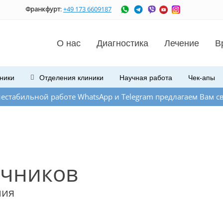
Франкфурт
:
+49 173 6609187
О нас
Диагностика
Лечение
В
ники
Отделения
клиники
Научная работа
Чек-апы
боте WhatsApp и Telegram предлагаем Вам связаться с нами
ичников
ния