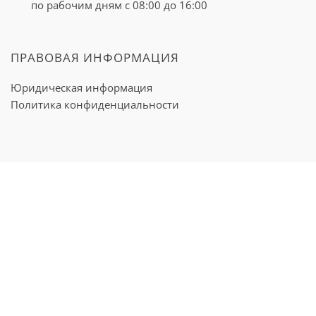
цитостатиками, применяумыми в
по рабочим дням с 08:00 до 16:00
комбинированной терапии.
ПРАВОВАЯ ИНФОРМАЦИЯ
Химиотерапия
Юридическая информация
Политика конфиденциальности
Химиотерапия —
применение так
называемых цитостатиков
— медикаментов, которые
предотвращают
неконтролируемое деление
раковых клеток
Подробнее о процедуре
→
Адъювантная химиотерапия
Иногда после неоадъювантной