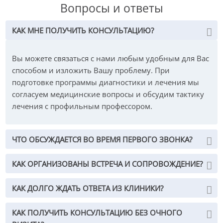
Вопросы и ответы
исследованием, удаление в пределах здоровых
тканей, резекция en-bloc прилегающих к опухоли
КАК МНЕ ПОЛУЧИТЬ КОНСУЛЬТАЦИЮ?
органов, сохранение автономных тазовых нервов.
Также есть разница в методах хирургического
Вы можете связаться с нами любым удобным для Вас
вмешательства в зависимости от локализации
способом и изложить Вашу проблему. При
опухоли: нижняя и средняя треть прямого
подготовке программы диагностики и лечения мы
кишечника — ТМЕ; верхняя треть — частичное
согласуем медицинские вопросы и обсудим тактику
удаление опухоли (РМЕ).
лечения с профильным профессором.
Радиотерапия
Радиотерапия позволяет снизить риск
возникновения локального рецидива, тем самым
ЧТО ОБСУЖДАЕТСЯ ВО ВРЕМЯ ПЕРВОГО ЗВОНКА?
повышая шансы на выздоровление. Целевая
область облучения охватывает, в первую очередь,
КАК ОРГАНИЗОВАНЫ ВСТРЕЧА И СОПРОВОЖДЕНИЕ?
саму опухоль, а также мезоректальную,
пресакральную и подвздошную внутреннюю зоны
КАК ДОЛГО ЖДАТЬ ОТВЕТА ИЗ КЛИНИКИ?
лимфооттока. Неоадъювантная радиотерапия, как
правило, приводит к значительному уменьшению
КАК ПОЛУЧИТЬ КОНСУЛЬТАЦИЮ БЕЗ ОЧНОГО
первичной опухоли, уменьшает риск локального