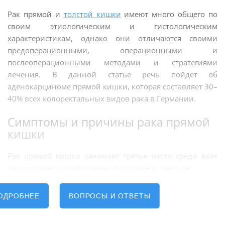
Рак прямой и
толстой кишки
имеют много общего по
своим этиологическим и гистологическим
характеристикам, однако они отличаются своими
предоперационными, операционными и
послеоперационными методами и стратегиями
лечения. В данной статье речь пойдет об
аденокарциноме прямой кишки, которая составляет 30–
40% всех колоректальных видов рака в Германии.
Симптомы и причины рака прямой
кишки
Рак прямой кишки занимает третье место среди всех
онкологических заболеваний мужчин и женщин.
Симптомами рака прямой кишки являются, прежде
ОДРОБНЕЕ
ВОПРОСЫ И ОТВЕТЫ
всего:
Сколько стоит лечение рака в
Германии?
кровотечения из заднего прохода;