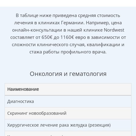
примеси крови в стуле;
нарушения регулярности стула;
В таблице ниже приведена средняя стоимость
боли;
лечения в клиниках Германии. Например, цена
снижение веса.
онлайн-консультации в нашей клинике Nordwest
составляет от 650€ до 1160€ евро в зависимости от
К группе рисков возникновения заболевания можно
сложности клинического случая, квалификации и
отнести возраст пациента: мужчины, как правило,
стажа работы профильного врача.
заболевают в возрасте старше 65 лет, женщины — 70
лет. Близкие родственники (родители, сестры)
пациентов находятся в группе риске заболевания раком
Онкология и гематология
прямой кишки. Значительно повышается возможность
заболевания при наличии редких генетических
Наименование
полипозных заболеваний.
Диагностика
Подробнее о причинах, симптомах и
классификацию заболевания смотрите в
Скрининг новообразований
разделе
диагностика рака прямой кишки
→
Хирургическое лечение рака желудка (резекция)