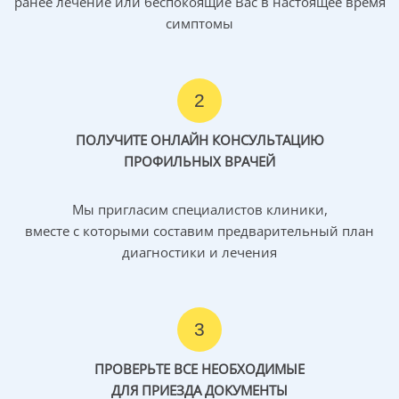
ранее лечение или беспокоящие Вас в настоящее время
нижняя треть прямой кишечки
— частичное
симптомы
удаление мезоректума с минимальным
дистальным расстоянием ≥ 5 см от
макроскопического края опухоли
или
полное
удаление мезоректума (ТМЕ).
2
На данной стадии ни пред-/постоперационная
ПОЛУЧИТЕ ОНЛАЙН КОНСУЛЬТАЦИЮ
радиотерапия, ни медикаментозная терапия не
ПРОФИЛЬНЫХ ВРАЧЕЙ
показаны.
Мы пригласим специалистов клиники,
Стадии II и III
вместе с которыми составим предварительный план
диагностики и лечения
Целью терапии на данных стадиях является излечение.
Рецидивы происходят чаще всего локально или
системно: в печени и/или в легких. Частота локальных
3
рецидивов после ТМЕ составляет 5–12% и системных —
35–45% в зависимости от стадии опухоли при
ПРОВЕРЬТЕ ВСЕ НЕОБХОДИМЫЕ
первичной постановке диагноза, а также от других
ДЛЯ ПРИЕЗДА ДОКУМЕНТЫ