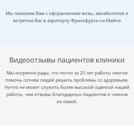
биологических и индивидуальных факторов риска.
Именно поэтому существует ряд мероприятий, которые
Мы поможем Вам с оформлением визы, авиабилетов и
снижают риск возникновения локальных и отдаленных
встретим Вас в аэропорту Франкфурта-на-Майне
рецидивов:
Операция
На стадиях II и III первичная терапия зависит от
локализации опухоли. Подробнее об этом читайте
Видеоотзывы пациентов клиники
в статье «
Диагностика рака прямой кишки
». При
карциномах в нижней и средней трети прямой
Мы искренне рады, что почти за 20 лет работы смогли
кишки показана предоперационная радио- или
помочь сотням людей решить проблемы со здоровьем.
радиохимиотерапия, однако при раке верхней
Ничто не может служить более высокой оценкой нашей
трети прямой кишки предпочтение отдается
работы, чем отзывы благодарных пациентов и членов
первичной резекции опухоли, которая является
их семей.
центральным элементом куративной терапии.
Онкологическими основами такого
хирургического вмешательства являются резекция
регионарной зоны лимфооттока с удалением ≥ 12
лимфатических узлов с гистологическим