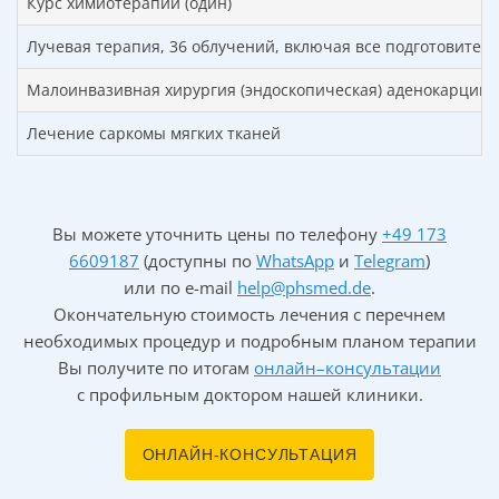
Методы лечения рака прямой
Курс химиотерапии (один)
кишки в зависимости от стадии
Лучевая терапия, 36 облучений, включая все подготовите
заболевания
Малоинвазивная хирургия (эндоскопическая) аденокарцин
Для определения стадий рака прямой кишки
используется так называемая TMN-классификация,
Лечение саркомы мягких тканей
которая подразделяет опухоли в зависимости от
размеров и распространения. Т — означает опухоль, N
— поражение лимфатических узлов (Nodi lymphatici), М
Вы можете уточнить цены по телефону
+49 173
— метастазы в другие органы.
6609187
(доступны по
WhatsApp
и
Telegram
)
или по
e-mail
help@phsmed.de
.
Окончательную стоимость лечения с перечнем
необходимых процедур и подробным планом терапии
Способы и тактика лечения рака прямой
Вы получите по итогам
онлайн–консультации
кишки напрямую зависят от стадии
с профильным доктором нашей клиники.
заболевания.
ОНЛАЙН-КОНСУЛЬТАЦИЯ