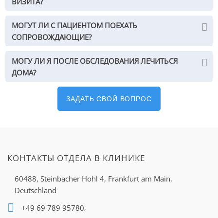
ВИЗИТА?
рецидива и повышает шансы на выздоровление.
Исключительно облучение как адъювантная
МОГУТ ЛИ С ПАЦИЕНТОМ ПОЕХАТЬ
терапия не показана, так как последние
СОПРОВОЖДАЮЩИЕ?
клинические исследования не показали
значительных положительных результатов.
МОГУ ЛИ Я ПОСЛЕ ОБСЛЕДОВАНИЯ ЛЕЧИТЬСЯ
ДОМА?
Дистанционная лучевая
ЗАДАТЬ СВОЙ ВОПРОС
терапия
Задача дистанционной
лучевой терапии — с
помощью определенного
КОНТАКТЫ ОТДЕЛА В КЛИНИКЕ
излучения уничтожить
ткани злокачественного
60488, Steinbacher Hohl 4,
Frankfurt am Main,
новообразования. При
Deutschland
этом источник находится
вне тела.
,
+49 69 789 95780