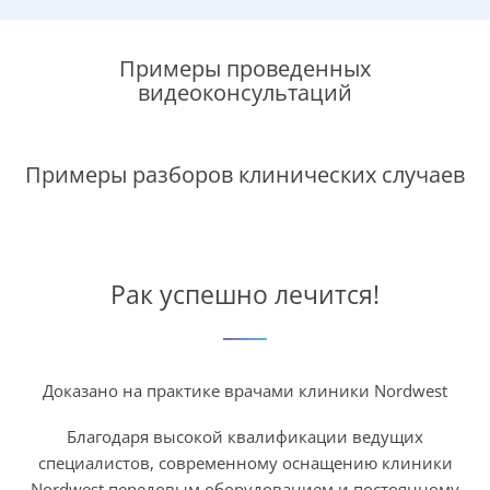
Стадия I
Примеры проведенных
Включает в себя
видеоконсультаций
стадии Т1 и Т2, при
этом особенной
формой является Т1
Примеры разборов клинических случаев
с низким риском
рецидива.
Т1 с низким
риском
Рак успешно лечится!
рецидива
При раке прямой
кишки на стадии
Доказано на практике врачами клиники Nordwest
pT1 в качестве
Благодаря высокой квалификации ведущих
терапии
специалистов, современному оснащению клиники
достаточным
Nordwest передовым оборудованием и постоянному