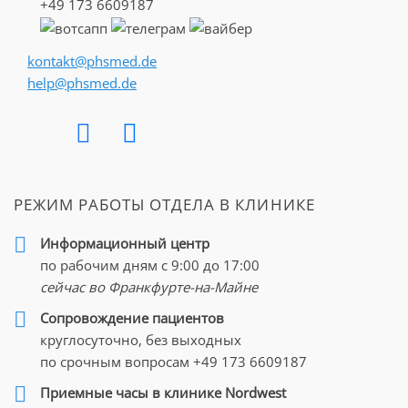
+49 173 6609187
Подробнее о процедуре
→
kontakt@phsmed.de
Радиохимиотерапия
help@phsmed.de
Когда речь идет о периоперационной
химиотерапии следует различать между
химиотерапией в рамках радиохимиотерапии и
химиотерапией как метода адъювантной терапии
после радиохимиотерапии и
хирургического
РЕЖИМ РАБОТЫ ОТДЕЛА В КЛИНИКЕ
лечения
. В отличии от неоадъювантной
монорадиотерапии, комбинированная
Информационный центр
радиохимиотерапия ведет к повышенной
по рабочим дням с 9:00 до 17:00
ремиссии. Пациентом с раком прямой кишки на
сейчас во Франкфурте-на-Майне
стадиях сТ3 и сТ4 показана неоадъювантная
Cопровождение пациентов
радиохимиотерапия из-за своей низкой
круглосуточно, без выходных
длительной токсичности, а также по причине
по срочным вопросам
+49 173 6609187
сниженных показателей локального рецидива. 5-
FU, Capecitabin, Oxaliplatin являются основными
Приемные часы в клинике Nordwest