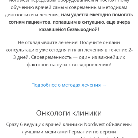
является локальное
обучению врачей самым современным методикам
хирургическое
диагностики и лечения,
нам удается ежегодно помогать
иссечение опухоли,
сотням пациентов, попавшим в ситуацию, еще вчера
если она
казавшейся безвыходной!
соответствует
следующим
Не откладывайте лечение! Получите онлайн
условиям/
консультацию уже сегодня и план лечения в течение 2-
характеристикам:
3 дней. Своевременность — один из важнейших
Источник: собственность компании
факторов на пути к выздоровлению!
диаметр <3
см;
G 1/2 — высокая или умеренная гистологическая
Подробнее о методах лечения →
дифференцировка;
L0 — не поражены лимфатические узлы и сосуды;
V0 — не поражены кровеносные сосуды;
R0 — возможна полная резекция.
Онкологи клиники
Такие опухоли удаляются трансанальным доступом, то
Сразу 6 ведущих врачей клиники Nordwest объявлены
есть через прямую кишку. На данной стадии ни пред-/
лучшими медиками Германии по версии
постоперационная радиотерапия, ни медикаментозная