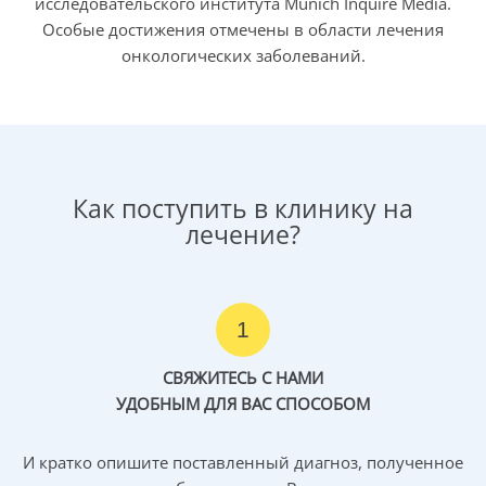
исследовательского института Munich Inquire Media.
терапия не показаны.
Особые достижения отмечены в области лечения
онкологических заболеваний.
Т1 (с высоким риском рецидива) — Т4
Карциномы сТ1 со степенью злокачественности G3–G4
характеризуются высоким риском рецидива. На этой
стадии и на других Т-стадиях стандартом считается
удаление мезоректума вместе с регионарной зоной
Как поступить в клинику на
лимфооттока, технически в зависимости от
лечение?
локализации первичной опухоли:
нижняя треть прямой кишки
— полное удаление
мезоректума (ТМЕ) с минимальным дистальным
1
расстоянием ≥ 2 см от макроскопического края
опухоли;
СВЯЖИТЕСЬ С НАМИ
средняя треть прямой кишки
— полное удаление
УДОБНЫМ ДЛЯ ВАС СПОСОБОМ
мезоректума (ТМЕ) с минимальным дистальным
расстоянием ≥ 5 см от макроскопического края
И кратко опишите поставленный диагноз, полученное
опухоли;