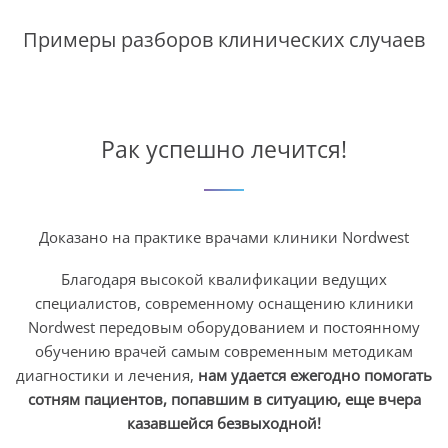
Примеры разборов клинических случаев
Молекулярно-
патологические
исследования опухолей
Сегодня молекулярно-
Рак успешно лечится!
патологические исследования в
онкологии являются основой
для применения целевой
терапии при раке молочной
Доказано на практике врачами клиники Nordwest
железы, легких и других видах
опухолей.
Благодаря высокой квалификации ведущих
специалистов, современному оснащению клиники
Подробнее о процедуре
→
Nordwest передовым оборудованием и постоянному
обучению врачей самым современным методикам
диагностики и лечения,
нам удается ежегодно помогать
Лечение остеогенной саркомы в
сотням пациентов, попавшим в ситуацию, еще вчера
казавшейся безвыходной!
Германии