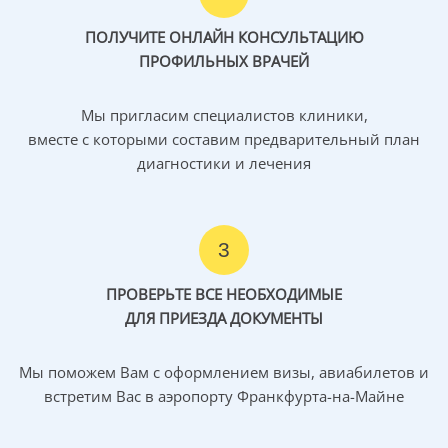
используется только в случае
ПОЛУЧИТЕ ОНЛАЙН КОНСУЛЬТАЦИЮ
невозможности проведения операции.
ПРОФИЛЬНЫХ ВРАЧЕЙ
Мы пригласим специалистов клиники,
вместе с которыми составим предварительный план
Хондросаркома колена
диагностики и лечения
Хондросаркома
— злокачественная опухоль костной
ткани, клетки которой продуцируют хрящевые, но не
костные, субстанции. Данное
заболевание коленного
3
сустава
занимает второе место по частоте среди
злокачественных солидных новообразований костей.
ПРОВЕРЬТЕ ВСЕ НЕОБХОДИМЫЕ
Чаще всего поражает людей от 30 до 50 лет.
ДЛЯ ПРИЕЗДА ДОКУМЕНТЫ
Располагается преимущественно около тазобедренных
или коленных суставов.
Мы поможем Вам с оформлением визы, авиабилетов и
встретим Вас в аэропорту Франкфурта-на-Майне
Причины патологии