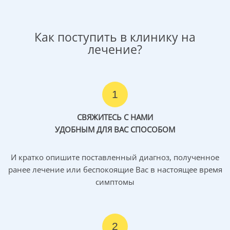
Как поступить в клинику на
Химиотерапия
лечение?
Химиотерапия — применение
так называемых цитостатиков —
медикаментов, которые
предотвращают
1
неконтролируемое деление
раковых клеток
СВЯЖИТЕСЬ С НАМИ
УДОБНЫМ ДЛЯ ВАС СПОСОБОМ
Подробнее о процедуре
→
И кратко опишите поставленный диагноз, полученное
ранее лечение или беспокоящие Вас в настоящее время
симптомы
Лучевая терапия малоэффективна, так
как клетки опухоли устойчивы к
2
радиоизлучению. Данный метод