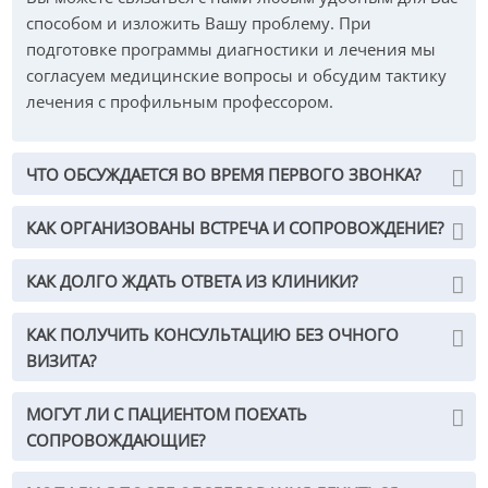
Лечение хондросаркомы
способом и изложить Вашу проблему. При
коленного сустава в Германии
подготовке программы диагностики и лечения мы
согласуем медицинские вопросы и обсудим тактику
При хондросаркомах, после проведенной диагностики,
лечения с профильным профессором.
оперативное удаление опухоли в клинике «Нордвест»
является наиболее действенным и единственным
ЧТО ОБСУЖДАЕТСЯ ВО ВРЕМЯ ПЕРВОГО ЗВОНКА?
методом лечения. Поскольку хондросанкомы не
малочувствительны к радиоизлучению, лучевая
КАК ОРГАНИЗОВАНЫ ВСТРЕЧА И СОПРОВОЖДЕНИЕ?
терапия применяется только в исключительных
случаях. Действенность применения адъювантной
химиотерапии достоверных доказательств не имеет.
КАК ДОЛГО ЖДАТЬ ОТВЕТА ИЗ КЛИНИКИ?
КАК ПОЛУЧИТЬ КОНСУЛЬТАЦИЮ БЕЗ ОЧНОГО
ВИЗИТА?
Дистанционная лучевая
терапия
МОГУТ ЛИ С ПАЦИЕНТОМ ПОЕХАТЬ
СОПРОВОЖДАЮЩИЕ?
Задача дистанционной лучевой
терапии — с помощью