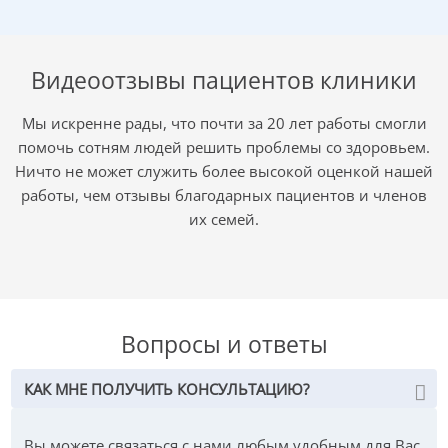
Что «включает» механизм возникновения первичной
хондросаркомы неизвестно. Вторичные
хондросаркомы могут развиваться из
Видеоотзывы пациентов клиники
доброкачественных первичных опухолей.
Мы искренне рады, что почти за 20 лет работы смогли
Диагностика хондрасаркомы
помочь сотням людей решить проблемы со здоровьем.
Ничто не может служить более высокой оценкой нашей
колена
работы, чем отзывы благодарных пациентов и членов
их семей.
Чтобы найти и определить особенности развития
онкологии данного рода:
составляется анамнез;
проводится клиническое обследование;
Вопросы и ответы
визуализационная
диагностика в Германии
;
биопсия для гистологического типизирования
КАК МНЕ ПОЛУЧИТЬ КОНСУЛЬТАЦИЮ?
опухоли.
Вы можете связаться с нами любым удобным для Вас