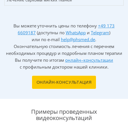
Причины появления опухоли
Вы можете уточнить цены по телефону
+49 173
Причины возникновения первичной остеосаркомы не
6609187
(доступны по
WhatsApp
и
Telegram
)
известны. Вторичные могут возникать после Болезни
или по
e-mail
help@phsmed.de
.
Педжета или как последствие атомного взрыва.
Окончательную стоимость лечения с перечнем
необходимых процедур и подробным планом терапии
Диагностика патологии
Вы получите по итогам
онлайн–консультации
с профильным доктором нашей клиники.
Наряду с анамнезом и клиническим обследованием,
выполняются рентгеновские снимки, а также
ОНЛАЙН-КОНСУЛЬТАЦИЯ
компьютерная томография для исключения
возможного метастазирования. Для подтверждения
диагноза «Остеосаркома» во время диагностики
проводится биопсия и гистологическое исследование
Примеры проведенных
опухоли.
видеоконсультаций