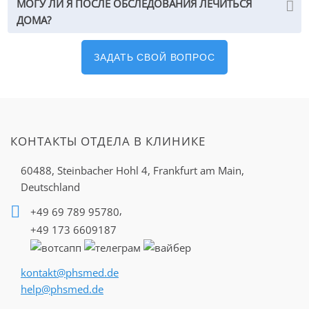
МОГУ ЛИ Я ПОСЛЕ ОБСЛЕДОВАНИЯ ЛЕЧИТЬСЯ
определенного излучения
ДОМА?
уничтожить ткани
злокачественного
новообразования. При этом
ЗАДАТЬ СВОЙ ВОПРОС
источник находится вне тела.
Подробнее о процедуре
→
КОНТАКТЫ ОТДЕЛА В КЛИНИКЕ
Фибросаркома колена
60488, Steinbacher Hohl 4,
Frankfurt am Main,
Фибросаркома
— злокачественная опухоль,
Deutschland
происходящая из мягких соединительный тканей.
,
+49 69 789 95780
Наиболее часто развивается в возрасте 30–40 лет.
+49 173 6609187
Причины фибросаркомы колена
kontakt@phsmed.de
help@phsmed.de
Особенности возникновения фибросарком до конца не
изучены. Прослеживались зависимости возникновения