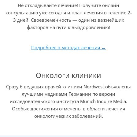
Не откладывайте лечение! Получите онлайн
консультацию уже сегодня и план лечения в течение 2-
Прогноз при остеосаркоме зависит как от
3 дней. Своевременность — один из важнейших
гистологического типа опухоли, так и от стадии
факторов на пути к выздоровлению!
заболевания.
Выделяют четыре основных стадии:
Подробнее о методах лечения →
Локализованная костная саркома без образования
метастазов.
С
метастазами в легких
.
Онкологи клиники
С внелегочным метастазированием.
Рецидив.
Сразу 6 ведущих врачей клиники Nordwest объявлены
лучшими медиками Германии по версии
Лечение остеосаркомы включает следующие этапы:
исследовательского института Munich Inquire Media.
Особые достижения отмечены в области лечения
предоперационная (неоадъювантная)
химиотерапия.
онкологических заболеваний.
оперативное удаление опухоли.
послеоперационная (адъювантная) химиотерапия.