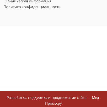
Юридическая информация
исключения отдаленных метастазов.
Политика конфиденциальности
Компьютерная томография
(КТ)
Компьютерная томография (КТ)
относится к так называемым
визуализационным методам
диагностики на основе
рентгеновского излучения.
Подробнее о процедуре
→
Лечение фибросаркомы в
Разработка, поддержка и продвижение сайта —
Мед-
Германии
Промо.ру