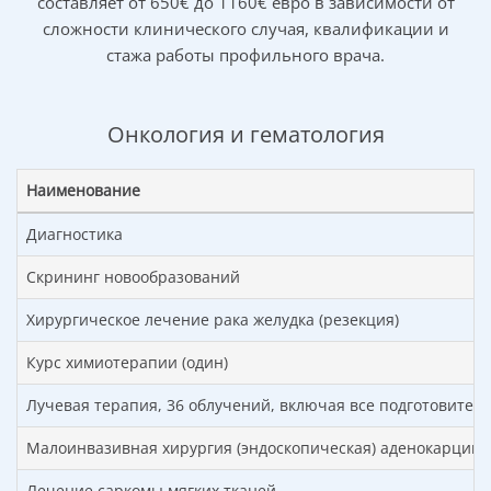
составляет от 650€ до 1160€ евро в зависимости от
Данное заболевание, именуемое также
остеогенная
сложности клинического случая, квалификации и
саркома
или
костная саркома
представляет собой
стажа работы профильного врача.
злокачественную опухоль, клетки которой происходят
из костной ткани и продуцируют костные субстанции.
Это наиболее распространенная злокачественная
Онкология и гематология
опухоль костей, характеризующаяся агрессивным
ростом и ведущая к тяжелым повреждениям костей и
Наименование
суставов. Остеосаркома развивается преимущественно
в длинных трубчатых костях в непосредственной
Диагностика
близости к коленному суставу.
Скрининг новообразований
Хирургическое лечение рака желудка (резекция)
Костная саркома может возникать в
Курс химиотерапии (один)
любом возрасте, однако 65%
Лучевая терапия, 36 облучений, включая все подготовите
заболеваний происходит в юном
возрасте в конце полового созревания.
Малоинвазивная хирургия (эндоскопическая) аденокарцин
Лечение саркомы мягких тканей