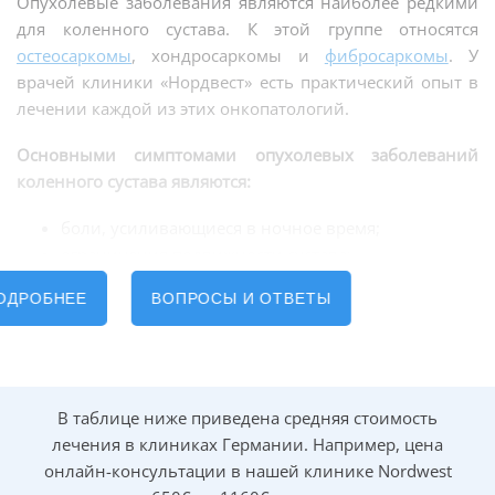
Опухолевые заболевания являются наиболее редкими
для коленного сустава. К этой группе относятся
остеосаркомы
, хондросаркомы и
фибросаркомы
. У
врачей клиники «Нордвест» есть практический опыт в
лечении каждой из этих онкопатологий.
Основными симптомами опухолевых заболеваний
коленного сустава являются:
боли, усиливающиеся в ночное время;
ограничения подвижности сустава;
отеки ног и мягких тканей вокруг колена.
ОДРОБНЕЕ
ВОПРОСЫ И ОТВЕТЫ
Сколько стоит лечение рака в
Также может наблюдаться типичная общая
Германии?
онкологическая симптоматика, которая включает в себя
снижение веса, быструю утомляемость и повышение
показателя кальция в крови.
В таблице ниже приведена средняя стоимость
лечения в клиниках Германии. Например, цена
Остеосаркома колена
онлайн-консультации в нашей клинике Nordwest