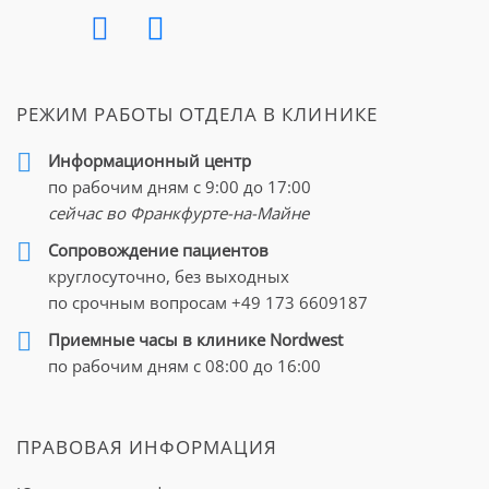
опухолей после длительного контакта с вредными
веществами, такими как асбест, поливинилхлорид или
диоксин. Кроме этого, перенесенные онкологические
заболевания и сопровождающая лучевая терапия в
РЕЖИМ РАБОТЫ ОТДЕЛА В КЛИНИКЕ
некоторых случаях вызывали появление фибросарком.
Информационный центр
Диагностика патологии
по рабочим дням с 9:00 до 17:00
сейчас во Франкфурте-на-Майне
Как и многие опухоли мягких тканей, на ранних
Cопровождение пациентов
стадиях развития фибросаркома жалоб не вызывает и
круглосуточно, без выходных
обращает на себя внимание, уже достигнув больших
по срочным вопросам
+49 173 6609187
размеров. Если обнаруживается отек, не связанный с
Приемные часы в клинике Nordwest
повреждением, если он быстро увеличивается, следует
по рабочим дням с 08:00 до 16:00
обратиться к специалисту. Для подтверждения диагноза
проводится ультразвуковое обследование,
компьютерная или магнитно-резонансная томография.
ПРАВОВАЯ ИНФОРМАЦИЯ
Поскольку фибросаркомы часто метастазируют в
легкие, проводятся соответствующие обследования для