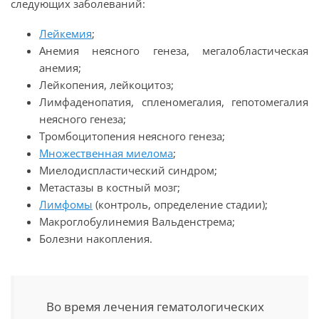
следующих заболеваний:
Лейкемия
;
Анемия неясного генеза, мегалобластическая
анемия;
Лейкопения, лейкоцитоз;
Лимфаденопатия, спленомегалия, гепотомегалия
неясного генеза;
Тромбоцитопения неясного генеза;
Множественная миелома
;
Миелодиспластический синдром;
Метастазы в костный мозг;
Лимфомы
(контроль, определение стадии);
Mакроглобулинемия Вальденстрема;
Болезни накопления.
Во время лечения гематологических