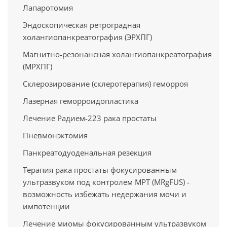
Лапаротомия
Эндоскопическая ретроградная
холангиопанкреатография (ЭРХПГ)
Магнитно-резонансная холангиопанкреатография
(МРХПГ)
Склерозирование (склеротерапия) геморроя
Лазерная геморроидопластика
Лечение Радием-223 рака простаты
Пневмонэктомия
Панкреатодуоденальная резекция
Терапия рака простаты фокусированным
ультразвуком под контролем МРТ (MRgFUS) -
возможность избежать недержания мочи и
импотенции
Лечение миомы фокусированным ультразвуком