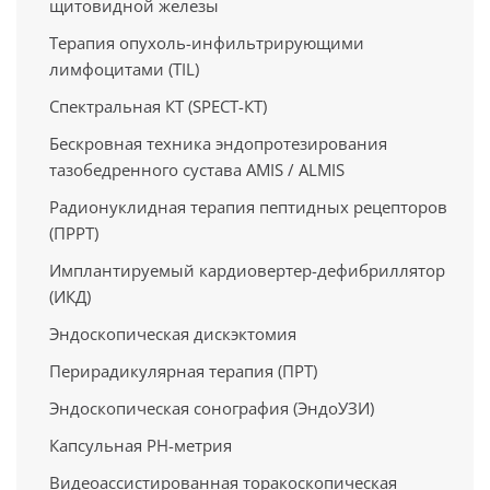
щитовидной железы
Терапия опухоль-инфильтрирующими
лимфоцитами (TIL)
Спектральная КТ (SPECT-КТ)
Бескровная техника эндопротезирования
тазобедренного сустава AMIS / ALMIS
Радионуклидная терапия пептидных рецепторов
(ПРРТ)
Имплантируемый кардиовертер-дефибриллятор
(ИКД)
Эндоскопическая дискэктомия
Перирадикулярная терапия (ПРТ)
Эндоскопическая сонография (ЭндоУЗИ)
Капсульная PH-метрия
Видеоассистированная торакоскопическая