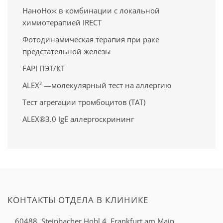
НаноНож в комбинации с локальной
химиотерапией IRECT
Фотодинамическая терапия при раке
предстательной железы
FAPI ПЭТ/КT
ALEX² —молекулярный тест на аллергию
Тест агрегации тромбоцитов (ТАТ)
ALEX®3.0 IgE аллергоскрининг
КОНТАКТЫ ОТДЕЛА В КЛИНИКЕ
60488, Steinbacher Hohl 4,
Frankfurt am Main,