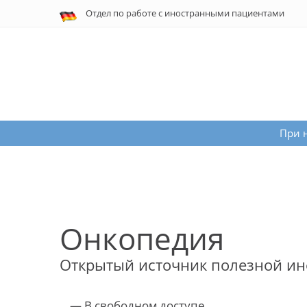
Отдел по работе с
иностранными
пациентами
При нестабильной р
Онкопедия
Открытый источник полезной и
— В свободном доступе