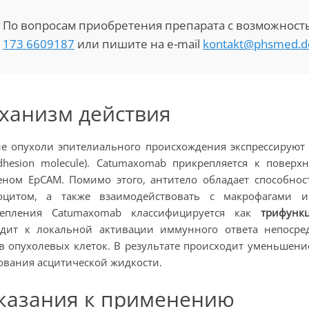
По вопросам приобретения препарата с возможност
173 6609187
или пишите на e-mail
kontakt@phsmed.d
ханизм действия
е опухоли эпителиального происхождения экспрессируют на
adhesion molecule). Catumaxomab прикрепляется к повер
еном ЕрСАМ. Помимо этого, антитело обладает способнос
цитом, а также взаимодействовать с макрофагами и
репления Catumaxomab классифицируется как
трифунк
дит к локальной активации иммунного ответа непосре
в опухолевых клеток. В результате происходит уменьшение
ования асцитической жидкости.
казания к применению