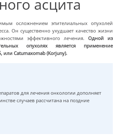
ного асцита
имым осложнением эпителиальных опухолей
есса. Он существенно ухудшает качество жизни
ожностями эффективного лечения.
Одной из
тельных
опухолях является применение
б, или
Catumaxomab
(Korjuny).
епаратов для лечения онкологии дополняет
нстве случаев рассчитана на поздние