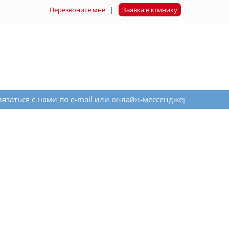
Перезвоните мне
|
Заявка в клинику
и по e-mail или онлайн-мессенджера на сайте справа внизу