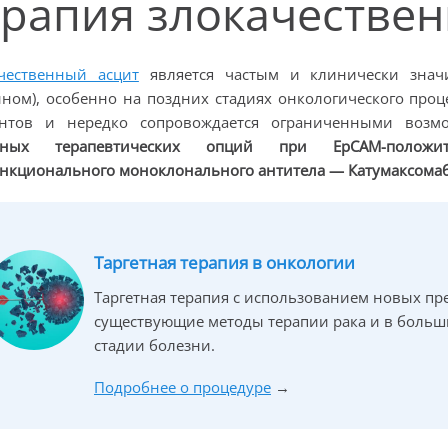
ерапия злокачествен
чественный асцит
является частым и клинически знач
ином), особенно на поздних стадиях онкологического проц
ентов и нередко сопровождается ограниченными возм
етных терапевтических опций при EpCAM-
положи
нкционального моноклонального антитела
— Катумаксома
Таргетная терапия в онкологии
Таргетная терапия с использованием новых пр
существующие методы терапии рака и в больши
стадии болезни.
Подробнее о процедуре
→