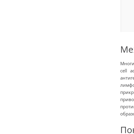
Ме
Многи
cell 
антиг
лимфо
прик
приво
проти
образ
По