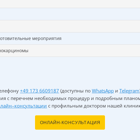
дготовительные мероприятия
енокарциномы
телефону
+49 173 6609187
(доступны по
WhatsApp
и
Telegram
ия с перечнем необходимых процедур и подробным планом
нлайн–консультации
с профильным доктором нашей клиник
ОНЛАЙН-КОНСУЛЬТАЦИЯ