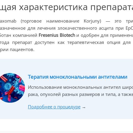
щая характеристика препарат
maxomab (торговое наименование Korjuny) — это три
азначенное для лечения злокачественного асцита при E
ботан компанией
Fresenius Biotech
и одобрен для применения
года препарат доступен как терапевтическая опция дл
ории пациентов.
Терапия моноклональными антителами
Использование моноклональных антител широ
рака, опухолей разных размеров и типа, а такж
Подробнее о процедуре
→