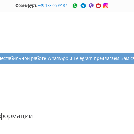
Франкфурт
:
+49 173 6609187
аботе WhatsApp и Telegram предлагаем Вам связаться с нам
нформации