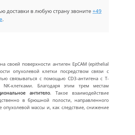
ью доставки в любую страну звоните
+49
e
.
 своей поверхности антиген EpCAM (epithelial
хности опухолевой клетки посредством связи с
тью связываться с помощью CD3-антигена с T-
 NK-клетками. Благодаря этим трем местам
циональное антитело
. Такое взаимодействие
дственно в брюшной полости, направленного
 опухолевой массы и, как следствие, снижение