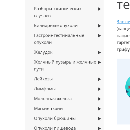
т
Разборы клинических
случаев
Злока
Билиарные опухоли
(карц
Гастроинтестинальные
паци
опухоли
тарг
трифу
Желудок
Желчный пузырь и желчные
пути
Лейкозы
Лимфомы
Молочная железа
Мягкие ткани
Опухоли брюшины
Опухоли пищевода