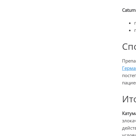
Catum
Сп
Препа
Герм
посте
пацие
Ит
Катум
злока
дейст
услов