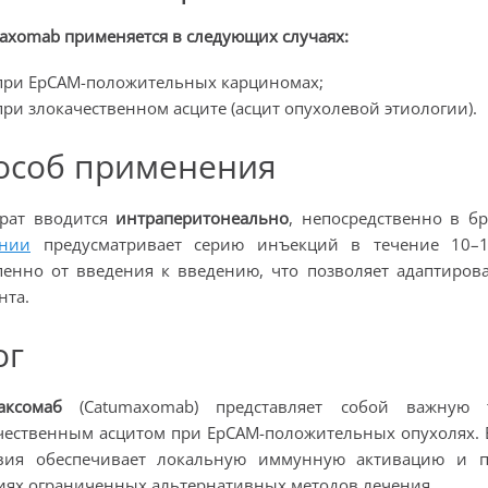
axomab
применяется
в следующих случаях
:
при EpCAM-положительных карциномах;
при злокачественном асците (асцит опухолевой этиологии).
особ применения
рат вводится
интраперитонеально
, непосредственно в б
ании
предусматривает серию инъекций в течение 10–12
пенно от введения к введению, что позволяет адаптиро
нта.
ог
аксомаб
(Catumaxomab) представляет собой важную 
чественным асцитом при EpCAM-положительных опухолях.
вия обеспечивает локальную иммунную активацию и п
иях ограниченных альтернативных методов лечения.