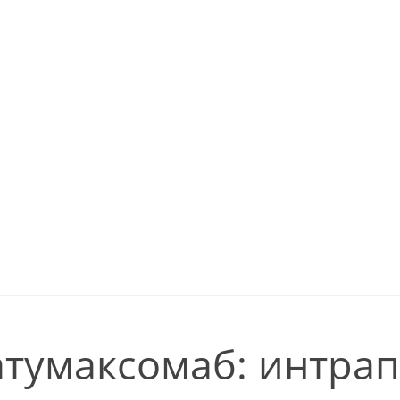
атумаксомаб: интра