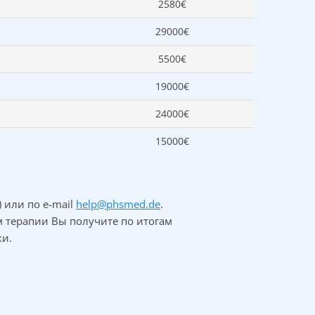
2580€
29000€
5500€
19000€
24000€
15000€
) или по
e-mail
help@phsmed.de
.
 терапии Вы получите по итогам
и.