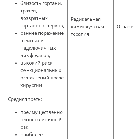
близость гортани,
трахеи,
возвратных
Радикальная
гортанных нервов;
химиолучевая
Ограниче
раннее поражение
терапия
шейных и
надключичных
лимфоузлов;
высокий риск
функциональных
осложнений после
хирургии.
Средняя треть:
преимущественно
плоскоклеточный
рак;
наиболее