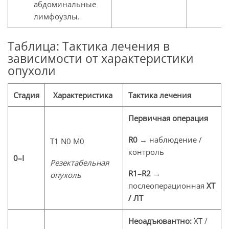
абдоминальные
лимфоузлы.
Таблица: Тактика лечения в
зависимости от характеристики
опухоли
Стадия
Характеристика
Тактика лечения
Первичная операция
R0
→ наблюдение /
T1 N0 M0
контроль
0–I
Резектабельная
R1–R2
→
опухоль
послеоперационная
ХТ
/ ЛТ
Неоадъювантно:
ХТ /