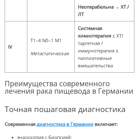
Неоперабельна
→
ХТ /
ЛТ
Системная
химиотерапия
± ХТ/
T1–4 N0–1 M1
таргетная /
IV
иммунотерапия ±
Метастатическая
паллиативные
вмешательства
Преимущества современного
лечения рака пищевода в Германии
Точная пошаговая диагностика
Современная
диагностика в Германии
включает:
эндоскопия с биопсией;