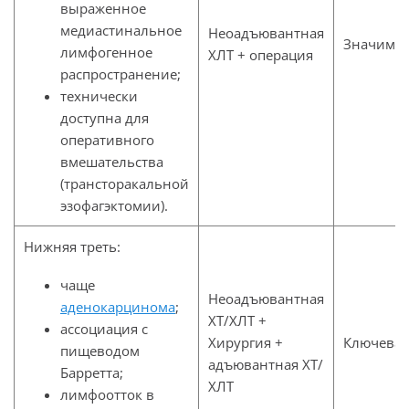
выраженное
медиастинальное
Неоадъювантная
Значима
лимфогенное
ХЛТ + операция
распространение;
технически
доступна для
оперативного
вмешательства
(трансторакальной
эзофагэктомии).
Нижняя треть:
чаще
Неоадъювантная
аденокарцинома
;
ХТ/ХЛТ +
ассоциация с
Хирургия +
Ключевая
пищеводом
адъювантная ХТ/
Барретта;
ХЛТ
лимфоотток в