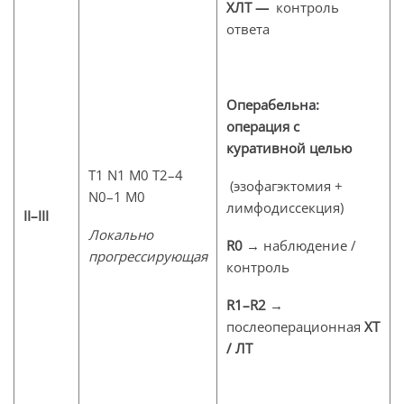
ХЛТ —
контроль
ответа
Операбельна:
о
перация с
куративной целью
T1 N1 M0 T2–4
(эзофагэктомия +
N0–1 M0
лимфодиссекция)
II–III
Локально
R0
→ наблюдение /
прогрессирующая
контроль
R1–R2
→
послеоперационная
ХТ
/ ЛТ